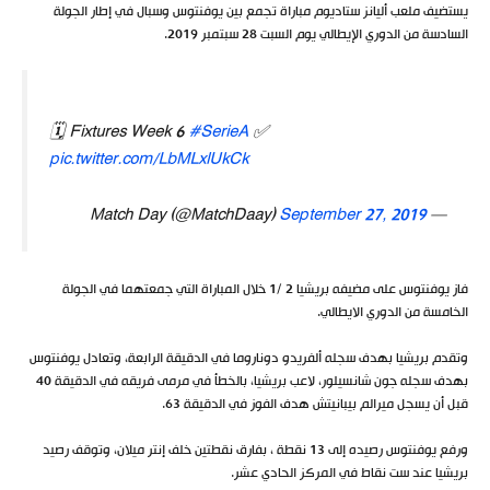
يستضيف ملعب أليانز ستاديوم مباراة تجمع بين يوفنتوس وسبال في إطار الجولة
السادسة من الدوري الإيطالي يوم السبت 28 سبتمبر 2019.
🗓 Fixtures Week 6
#SerieA
✅
pic.twitter.com/LbMLxlUkCk
September 27, 2019
— Match Day (@MatchDaay)
فاز يوفنتوس على مضيفه بريشيا 2 /1 خلال المباراة التي جمعتهما في الجولة
الخامسة من الدوري الايطالي.
وتقدم بريشيا بهدف سجله ألفريدو دوناروما في الدقيقة الرابعة، وتعادل يوفنتوس
بهدف سجله جون شانسيلور، لاعب بريشيا، بالخطأ في مرمى فريقه في الدقيقة 40
قبل أن يسجل ميرالم بيبانيتش هدف الفوز في الدقيقة 63.
ورفع يوفنتوس رصيده إلى 13 نقطة ، بفارق نقطتين خلف إنتر ميلان، وتوقف رصيد
بريشيا عند ست نقاط في المركز الحادي عشر.