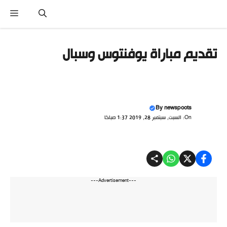
نتقل
القا
لى
لمحتوى
تقديم مباراة يوفنتوس وسبال
By
newspoots
On: السبت, سبتمبر 28, 2019 1:37 صباحًا
---Advertisement---