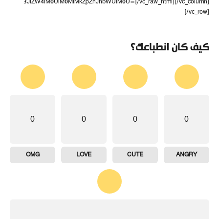
3JlZW4lM0UlM0MlMkZpZnJhbWUlM0U=[/vc_raw_html][/vc_column]
[/vc_row]
كيف كان انطباعك؟
0
0
0
0
OMG
LOVE
CUTE
ANGRY