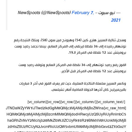
— نيو سبوت – NewSpoots (@NewSpoots)
February 7,
2021
وسجل ثنائية السبيرز هاري كين (54) وهيونج مين سون (58)، وبتلك النتيجة رفع
توتنهام رصيده إلى 36 نقطة ليرتقي إلى المركز السابع، بينما تجمد رصيد وست
بروميتش عند 12 نقطة في المركز الـ19.
الفوز رفع رصيد توتنهام إلى 36 نقطة في المركز السابع وتوقف رصيد وست
بروميتش عند 12 نقطة في المركز قبل الأخير.
وكسر السبيرز سلسلة النتائجة السلبية، حيث لم يعرف الفوز في أخر 3 مباريات
بالبريميرليج كان أخرها الجولة الماضية أمام تشيلسي.
[/vc_column_text][/vc_column][/vc_row][vc_row][vc_column]
[vc_raw_html]JTNDaWZyYW1lJTIwd2lkdGglM0QlMjc3MjAlMjclMjBoZWlna
HQlM0QlMjc0MjAlMjclMjBzcmMlM0QlMjdodHRwcyUzQSUyRiUyRnlmbC5
haGRhZnNvY2Nlci5jb20lMkZlbWJlZCUyRk93R29BNkhlV0hUcnklMjclMjB
zdHlsZSUzRCUyN2JvcmRlciUzQW5vbmUlM0IlMjclMjBhbGxvd2Z1bGxzY