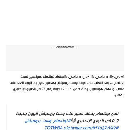
---Advertisement---
[vc_row][vc_column][vc_column_text]استعاد توتنهام هوتسبير نغمة
الانتصارات، بعد التغلب على ضيفه وست بروميتش بهدفين دون رد، اليوم الأحد على
ملعب توتنهام هوتسبير، وذلك ضمن لقاءات الجولة رقم 23 من الدوري الإنجليزي
الممتاز.
نادي توتنهام يحقق الفوز على وست بروميتش ألبيون بنتيجة
2-0 في الدوري الإنجليزي 🙌
#توتنهام_وست_بروميتش
pic.twitter.com/fHYo27vVk9
#TOTWBA