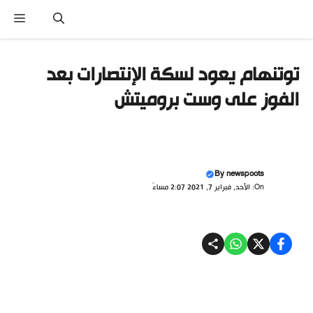
نتقل
القا
لى
لمحتوى
توتنهام يعود لسكة الإنتصارات بعد
الفوز على وست بروميتش
By
newspoots
On: الأحد, فبراير 7, 2021 2:07 مساءً