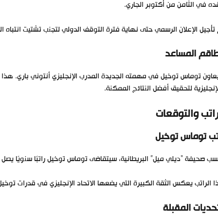
ه في الثامن من أكتوبر الجاري.
تأجيل الإعلان الرسمي حتى نهاية فترة التوقف الدولي لتجنب تشتيت انتباه الل
طاقم المساعد
اون توماس توخيل في مهمته الجديدة المدرب الإنجليزي أنتوني باري. هذا ال
إنجليزية لتحقيق أفضل النتائج الممكنة.
راتب والتوقعات
تب توماس توخيل
ب صحيفة “ديلي ميل” البريطانية، سيتقاضى توماس توخيل راتبًا سنويًا يصل إلى نحو 6 ملايين جنيه
 الراتب يعكس الثقة الكبيرة التي يضعها الاتحاد الإنجليزي في قدرات توخيل 
تحديات المقبلة