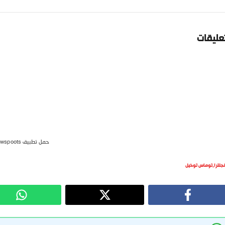
تعليقات
حمل تطبيق newspoots
نجلترا
,
توماس توخيل