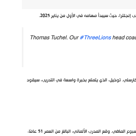
نجلترا، حيث سيبدأ مهامه في الأول من يناير 2025.
Thomas Tuchel. Our
#ThreeLions
head coac
رسلي. توخيل، الذي يتمتع بخبرة واسعة في التدريب، سيقود
أوضح الاتحاد الإنجليزي في بيانه أن الاتفاق مع توماس توخيل تم إنجازه منذ الأسبوع الماضي. وقع المدرب الألماني، البالغ من العمر 51 عامًا،