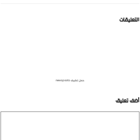
لتعليقات
حمل تطبيق newspoots
ضف تعليق
عليق