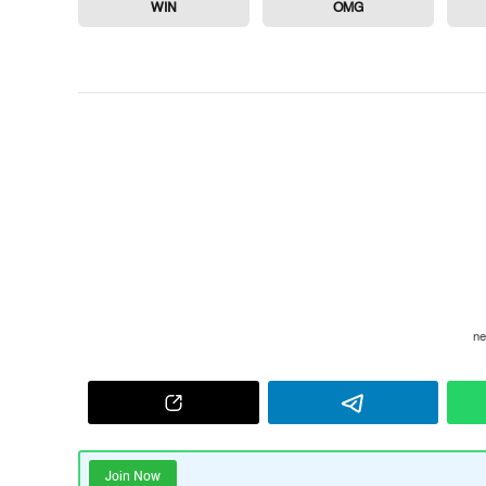
WIN
OMG
Join Now