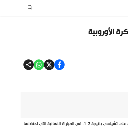
كرة الأوروبية
توج آرسنال بلقب كأس الاتحاد الإنجليزي للمرة الـ14 في تاريخه، وذلك بعد تغلبه على تشيلسي بنتيجة 2-1، في المباراة النهائية التي احتضنها