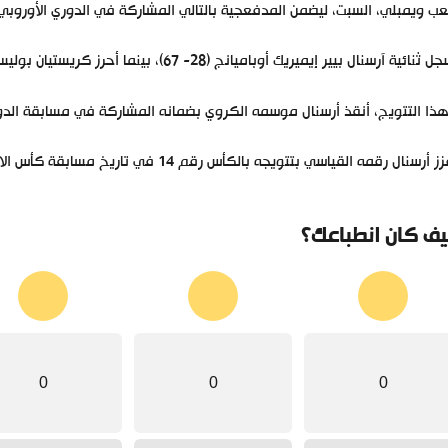
ب ويمبلي، السبت، ليضمن المدفعجية بالتالي المشاركة في الدوري الأوروبي
نائية آرسنال بيير إيميريك أوباميانج (28- 67)، بينما أحرز كريستيان بوليسيتش هدف تشيلسي الوحيد (6).
ذا التتويج، أنقذ أرسنال موسمه الكروي بضمانه المشاركة في مسابقة الدو
أرسنال رقمه القياسي بتتويجه بالكأس رقم 14 في تاريخ مسابقة كأس الاتحاد الإنجليزي.
ف كان انطباعك؟
0
0
0