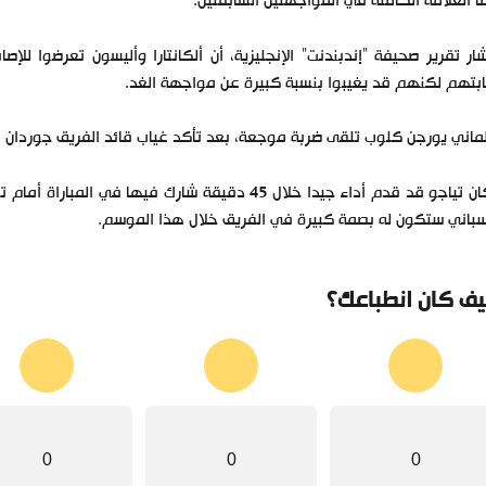
ًا العلامة الكاملة في المواجهتين السابقتين.
ار تقرير صحيفة “إندبندنت” الإنجليزية، أن ألكانتارا وأليسون تعرضوا ل
بتهم لكنهم قد يغيبوا بنسبة كبيرة عن مواجهة الغد.
لماني يورجن كلوب تلقى ضربة موجعة، بعد تأكد غياب قائد الفريق جوردان
وكان تياجو قد قدم أداء جيدا خلال 45 دقيقة شارك في
سباني ستكون له بصمة كبيرة في الفريق خلال هذا الموسم.
ف كان انطباعك؟
0
0
0