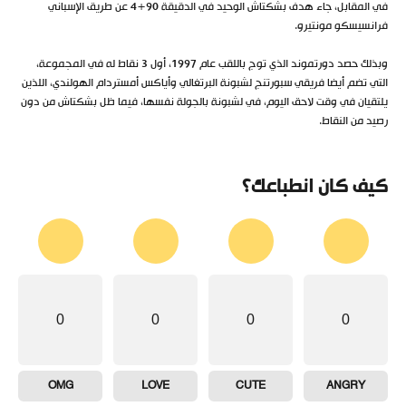
في المقابل، جاء هدف بشكتاش الوحيد في الدقيقة 90+4 عن طريق الإسباني
فرانسيسكو مونتيرو.
وبذلك حصد دورتموند الذي توج باللقب عام 1997، أول 3 نقاط له في المجموعة،
التي تضم أيضا فريقي سبورتنج لشبونة البرتغالي وأياكس أمستردام الهولندي، اللذين
يلتقيان في وقت لاحق اليوم، في لشبونة بالجولة نفسها، فيما ظل بشكتاش من دون
رصيد من النقاط.
كيف كان انطباعك؟
0
0
0
0
OMG
LOVE
CUTE
ANGRY