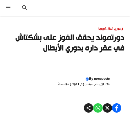
نتقل
القا
لى
لمحتوى
دوري أبطال أوروبا
دورتموند يحقق الفوز على بشكتاش
في عقر داره بدوري الأبطال
By
newspoots
On: الأربعاء, سبتمبر 15, 2021 9:46 مساءً