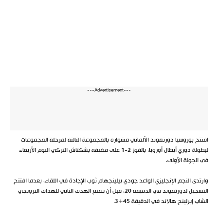
---Advertisement---
افتتح بوروسيا دورتموند الألماني مشواره بالمجموعة الثالثة لمرحلة المجموعات
لبطولة دوري أبطال أوروبا، بالفوز 2-1 على مضيفه بشكتاش التركي اليوم الأربعاء
في الجولة الأولى.
وارتدى النجم الإنجليزي الواعد جودي بيلينجهام ثوب الإجادة في اللقاء، بعدما افتتح
التسجيل لدورتموند في الدقيقة 20، قبل أن يصنع الهدف الثاني للهداف النرويجي
الشاب إيرلينج هالاند في الدقيقة 45+3.