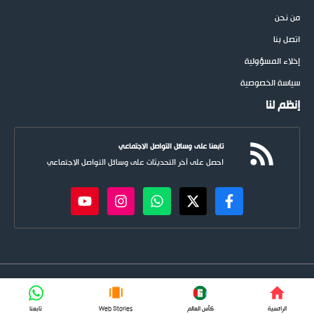
من نحن
اتصل بنا
إخلاء المسؤولية
سياسة الخصوصية
إنظم لنا
تابعنا على وسائل التواصل الاجتماعي
احصل على آخر التحديثات على وسائل التواصل الاجتماعي
newspoots.com • جميع الحقوق © محفوظة لموقع
نيوسبوت
FIFA
الرائسية
كأس العالم
Web Stories
تابعنا