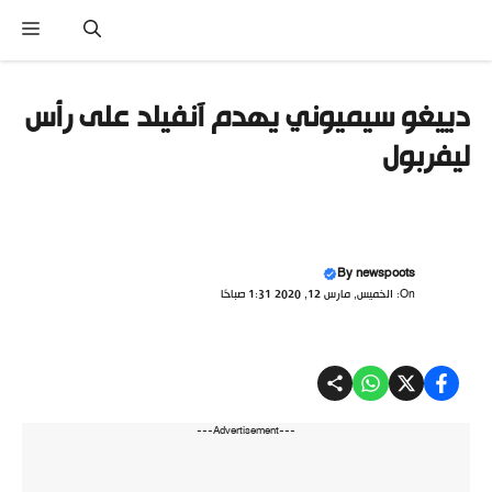
نتقل
القا
لى
لمحتوى
دييغو سيميوني يهدم آنفيلد على رأس
ليفربول
By
newspoots
On: الخميس, مارس 12, 2020 1:31 صباحًا
---Advertisement---