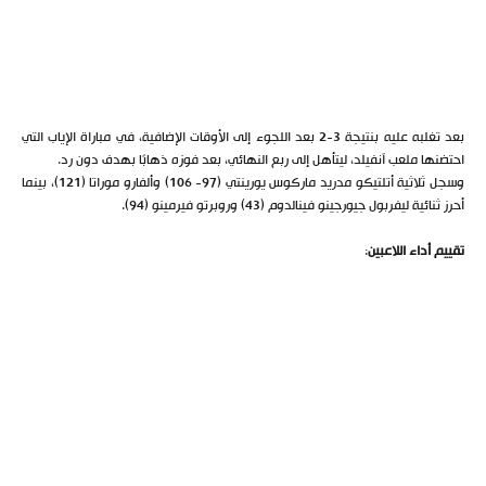
بعد تغلبه عليه بنتيجة 3-2 بعد اللجوء إلى الأوقات الإضافية، في مباراة الإياب التي
احتضنها ملعب آنفيلد، ليتأهل إلى ربع النهائي، بعد فوزه ذهابًا بهدف دون رد.
وسجل ثلاثية أتلتيكو مدريد ماركوس يورينتي (97- 106) وألفارو موراتا (121)، بينما
أحرز ثنائية ليفربول جيورجينو فينالدوم (43) وروبرتو فيرمينو (94).
تقييم أداء اللاعبين
: