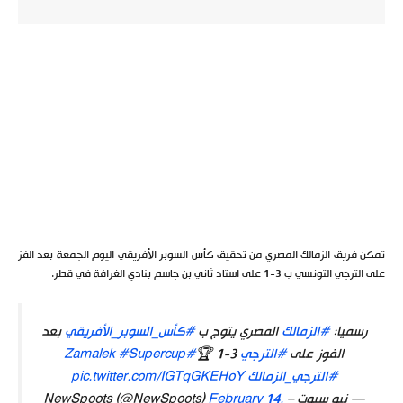
تمكن فريق الزمالك المصري من تحقيق كأس السوبر الأفريقي اليوم الجمعة بعد الفز
على الترجي التونسي ب 3-1 على استاد ثاني بن جاسم بنادي الغرافة في قطر.
رسميا:
#الزمالك
المصري يتوج ب
#كأس_السوبر_الأفريقي
بعد
الفوز على
#الترجي
3-1 🏆
#Zamalek
#Supercup
#الترجي_الزمالك
pic.twitter.com/IGTqGKEHoY
— نيو سبوت – NewSpoots (@NewSpoots)
February 14,