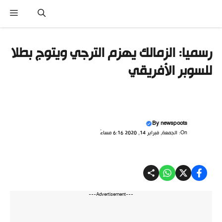
نتقل
القا
لى
لمحتوى
رسميا: الزمالك يهزم الترجي ويتوج بطلا
للسوبر الأفريقي
By
newspoots
On: الجمعة, فبراير 14, 2020 6:16 مساءً
---Advertisement---