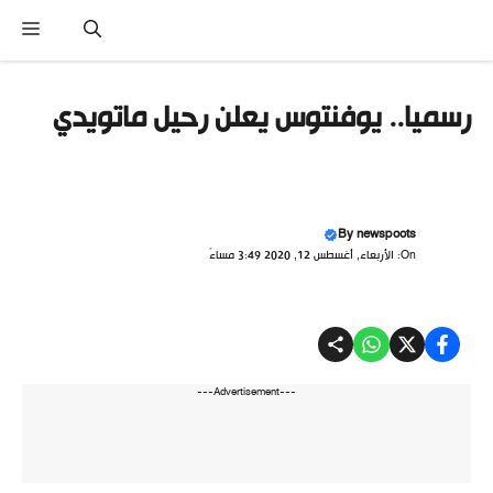
تقل
القائ
ى
محتوى
رسميا.. يوفنتوس يعلن رحيل ماتويدي
By
newspoots
On: الأربعاء, أغسطس 12, 2020 3:49 مساءً
---Advertisement---