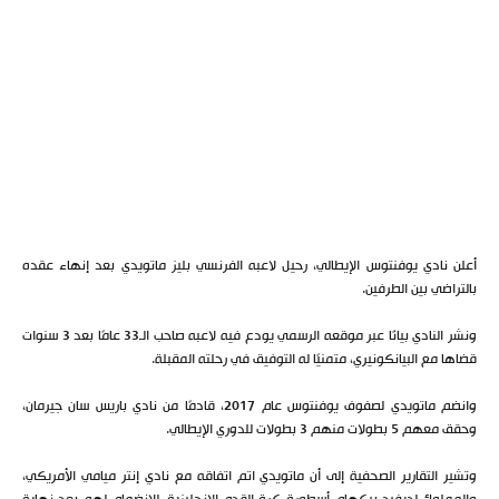
أعلن نادي يوفنتوس الإيطالي، رحيل لاعبه الفرنسي بليز ماتويدي بعد إنهاء عقده
بالتراضي بين الطرفين.
ونشر النادي بيانًا عبر موقعه الرسمي يودع فيه لاعبه صاحب الـ33 عامًا بعد 3 سنوات
قضاها مع البيانكونيري، متمنيًا له التوفيق في رحلته المقبلة.
وانضم ماتويدي لصفوف يوفنتوس عام 2017، قادمًا من نادي باريس سان جيرمان،
وحقق معهم 5 بطولات منهم 3 بطولات للدوري الإيطالي.
وتشير التقارير الصحفية إلى أن ماتويدي اتم اتفاقه مع نادي إنتر ميامي الأمريكي،