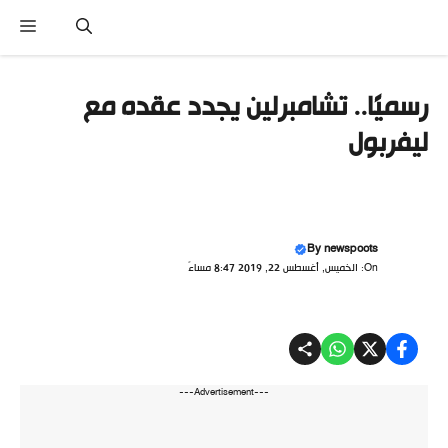
نتقل
القا
لى
لمحتوى
رسميًا.. تشامبرلين يجدد عقده مع
ليفربول
By
newspoots
On: الخميس, أغسطس 22, 2019 8:47 مساءً
---Advertisement---