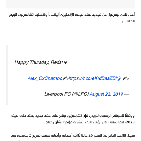
أعلن نادي ليفربول عن تجديد عقد نجمه الإنجليزي أليكس أوكسليد تشامبرلين، اليوم
الخميس.
Happy Thursday, Reds! ♥️
✍️
https://t.co/eK5fBaaZBl
@Alex_OxChambo
✍️
August 22, 2019
— Liverpool FC (@LFC)
ووفقًا للموقع الرسمي للريدز، فإن تشامبرلين وقع على عقد جديد يمتد حتى صيف
2023، مما ينهي كل الأنباء التي انتشرت مؤخرًا بشأن رحيله.
سجل اللاعب البالغ من العمر 26 عامًا ثلاثة أهداف وأضاف سبعة تمريرات حاسمة في