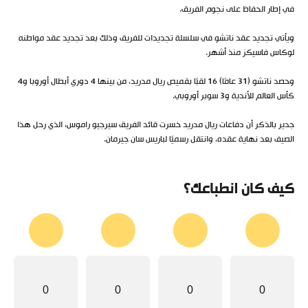
في إطار الحفاظ على نجوم الفريق.
ويأتي تجديد عقد ناتشو في سلسلة تجديدات للفريق وذلك بعد تجديد عقد مواطنه
لوكاس فاسيكز منذ أشهر.
وحصد ناتشو (31 عامًا) 16 لقبًا بقميص ريال مدريد، من بينها 4 دوري أبطال أوروبا و4
كأس العالم للأندية و3 سوبر أوروبي.
جدير بالذكر أن دفاعات ريال مدريد خسرت قائد الفريق سيرجيو راموس، الذي رحل هذا
الصيف بعد نهاية عقده، وانتقل رسميًا لباريس سان جيرمان.
كيف كان انطباعك؟
0
0
0
0