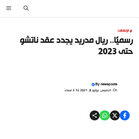
نتقل
القا
لى
لمحتوى
الإنتقالات
رسميًا.. ريال مدريد يجدد عقد ناتشو
حتى 2023
By
newspoots
On: الخميس, يوليو 8, 2021 2:16 مساءً