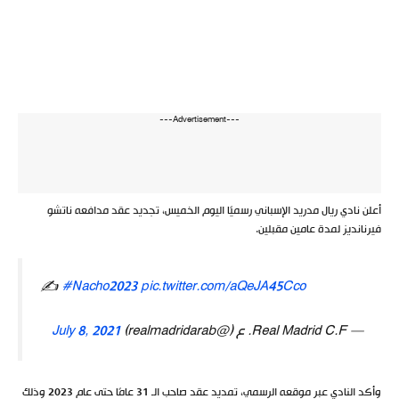
---Advertisement---
أعلن نادي ريال مدريد الإسباني رسميًا اليوم الخميس، تجديد عقد مدافعه ناتشو
فيرنانديز لمدة عامين مقبلين.
✍️
#Nacho2023
pic.twitter.com/aQeJA45Cco
— Real Madrid C.F. ع (@realmadridarab)
July 8, 2021
وأكد النادي عبر موقعه الرسمي، تمديد عقد صاحب الـ 31 عامًا حتى عام 2023 وذلك