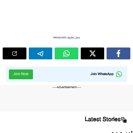
حمل تطبيق newspoots
Join Now
Join WhatsApp
---Advertisement---
Latest Stories