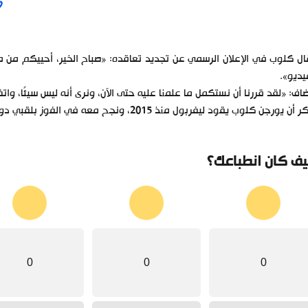
9
ل كلوب في الإعلان الرسمي عن تجديد تعاقده: «صباح الخير، أحييكم من ميل
يديو».
اف: «لقد قررنا أن نستكمل ما علمنا عليه حتى الآن، ونرى أنه ليس سيئًا، واتفقن
 يورجن كلوب يقود ليفربول منذ 2015، ونجح معه في الفوز بلقبي دوري أبطال أوروبا والسوبر الأوروبي خلال العام الحالي.
ف كان انطباعك؟
0
0
0