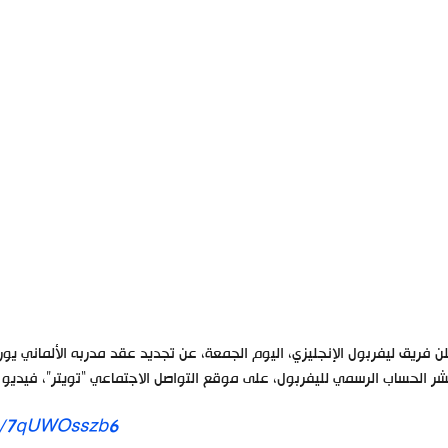
ن فريق ليفربول الإنجليزي، اليوم الجمعة، عن تجديد عقد مدربه الألماني يورج
ر الحساب الرسمي لليفربول، على موقع التواصل الاجتماعي “تويتر”، فيديو لك
om/7qUWOsszb6