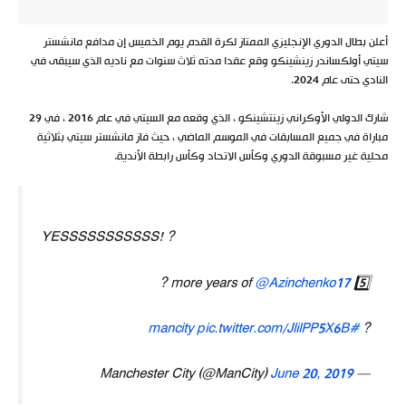
أعلن بطال الدوري الإنجليزي الممتاز لكرة القدم يوم الخميس إن مدافع مانشستر
سيتي أولكساندر زينشينكو وقع عقدا مدته ثلاث سنوات مع ناديه الذي سيبقى في
النادي حتى عام 2024.
شارك الدولي الأوكراني زينتشينكو ، الذي وقعه مع السيتي في عام 2016 ، في 29
مباراة في جميع المسابقات في الموسم الماضي ، حيث فاز مانشستر سيتي بثلاثية
محلية غير مسبوقة الدوري وكأس الاتحاد وكأس رابطة الأندية.
YESSSSSSSSSSS! ?
?
@Azinchenko17
5️⃣ more years of
pic.twitter.com/JlilPP5X6B
#mancity
?
June 20, 2019
— Manchester City (@ManCity)