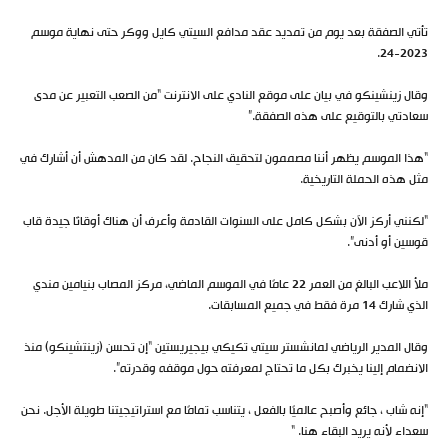
تأتي الصفقة بعد يوم من تمديد عقد مدافع السيتي كايل ووكر حتى نهاية موسم
2023-24.
وقال زينشينكو في بيان على موقع النادي على الانترنت “من الصعب التعبير عن مدى
سعادتي بالتوقيع على هذه الصفقة.”
“هذا الموسم يظهر أننا مصممون لتحقيق النجاح. لقد كان من المدهش أن أشارك في
مثل هذه الحملة التاريخية.
“لكنني أركز الآن بشكل كامل على السنوات القادمة وأعرف أن هناك أوقاتًا جيدة قاب
قوسين أو أدنى”.
ملأ اللاعب البالغ من العمر 22 عامًا في الموسم الماضي، مركز المصاب بنيامين مندي
الذي شارك 14 مرة فقط في جميع المسابقات.
وقال المدير الرياضي لمانشستر سيتي تكيكي بيجيريستين “إن تحسن (زينتشينكو) منذ
الانضمام إلينا يخبرك بكل ما تحتاج لمعرفته حول موقفه وقدرته”.
“إنه شاب ، جائع وأصبح عالميًا بالفعل ، يتناسب تمامًا مع استراتيجيتنا طويلة الأجل. نحن
سعداء لأنه يريد البقاء هنا. “