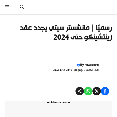
نتقل
القا
لى
لمحتوى
رسميًا | مانشستر سيتي يجدد عقد
زينتشينكو حتى 2024
By
newspoots
On: الخميس, يونيو 20, 2019 1:58 مساءً
---Advertisement---