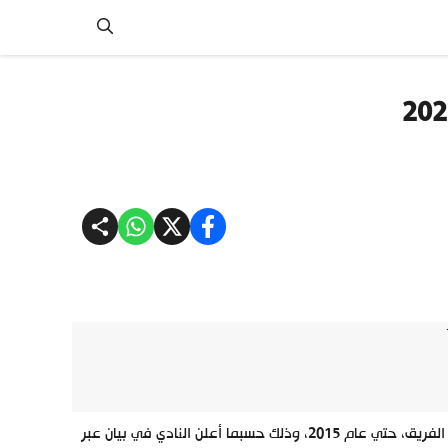
أعلن نادي نابولي الإيطالي، تجديد تعاقده مع البلجيكي ديريس ميرتنز، مهاجم الفريق، حتي عام 2015، وذلك حسبما أعلن النادي في بيان عبر