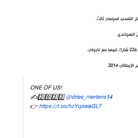
ر التمديد لموسم ثالث.
ONE OF US!
✍️2️⃣0️⃣2️⃣2️⃣
@dries_mertens14
👉
https://t.co/hzYqsw6GLT