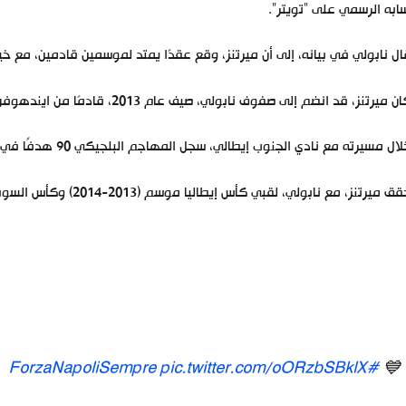
به الرسمي على “تويتر”.
ل نابولي في بيانه، إلى أن ميرتنز، وقع عقدًا يمتد لموسمين قادمين، مع خيا
 ميرتنز، قد انضم إلى صفوف نابولي، صيف عام 2013، قادمًا من ايندهوفن الهولندي.
ل مسيرته مع نادي الجنوب إيطالي، سجل المهاجم البلجيكي 90 هدفًا في 226 شارك فيها مع نابولي.
 ميرتنز، مع نابولي، لقبي كأس إيطاليا موسم (2013-2014) وكأس السوبر الإيطالي 2014.
pic.twitter.com/oORzbSBklX
#ForzaNapoliSempre
💙