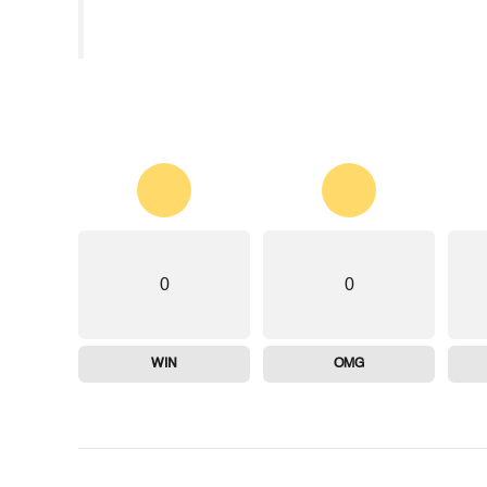
0
0
WIN
OMG