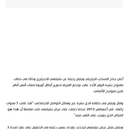
أعلن جناح المنتخب البرازيلي ويليان رحيله عن تشيلسي الانجليزي وذلك في خطاب
مفتوح نشره اليوم الأحد عقب توديع الفريق لدوري أبطال أوروبا مساء أمس أمام
بايرن ميونيخ الألماني.
وقال ويليان في خطابه الذي نشره عبر وسائل التواصل الاجتماعي: “لقد كانت 7 سنوات
رائعة.. في أغسطس 2013 عندما حصلت على عرض تشيلسي كنت مقتنعًا أن هذا هو
المكان الذي يتوجب علي اللعب فيه.”
ويليان رفض عرض تشيلسي لتجديد عقده، بسبب رغبته في الحصول على عقد لمدة 3