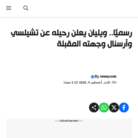
تقل
القائ
ى
محتوى
رسميًا.. ويليان يعلن رحيله عن تشيلسي
وأرسنال وجهته المقبلة
By
newspoots
On: الأحد, أغسطس 9, 2020 2:22 مساءً
---Advertisement---