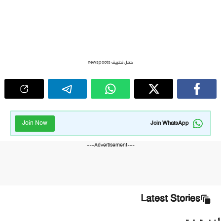
حمل تطبيق newspoots
Join Now
Join WhatsApp
---Advertisement---
Latest Stories