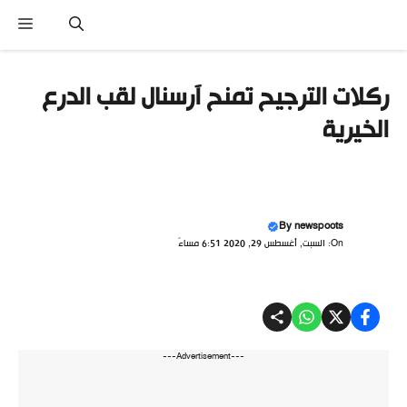
تقل
القائ
ى
محتوى
ركلات الترجيح تمنح آرسنال لقب الدرع
الخيرية
By
newspoots
On: السبت, أغسطس 29, 2020 6:51 مساءً
---Advertisement---