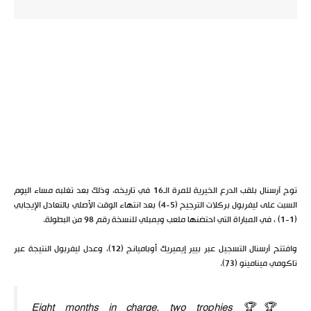
توج آرسنال بلقب الدرع الخيرية للمرة الـ16 في تاريخه، وذلك بعد تغلبه مساء اليوم
السبت على ليفربول بركلات الترجيح (5-4) بعد انتهاء الوقت الأصلي بالتعادل الإيجابي
(1-1) ، في المباراة التي احتضنها ملعب ويمبلي للنسخة رقم 98 من البطولة.
وافتتح آرسنال التسجيل عبر بيير إيميريك أوباميانج (12)، وعدل ليفربول النتيجة عبر
تاكومي مينامينو (73).
Eight months in charge, two trophies 🏆🏆