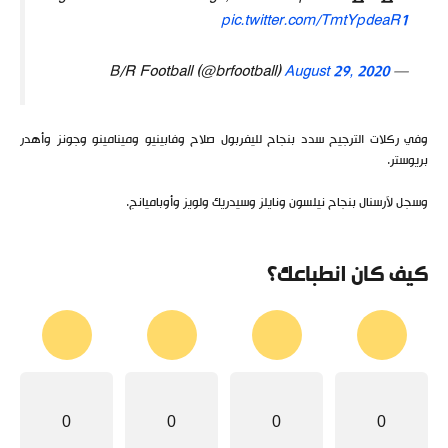
pic.twitter.com/TmtYpdeaR1
August 29, 2020
— B/R Football (@brfootball)
وفي ركلات الترجيح سدد بنجاح لليفربول صلاح وفابينيو ومينامينو وجونز وأهدر
بريوستر.
وسجل لآرسنال بنجاح نيلسون ونايلز وسيدريك ولويز وأوباميانج.
كيف كان انطباعك؟
0
0
0
0