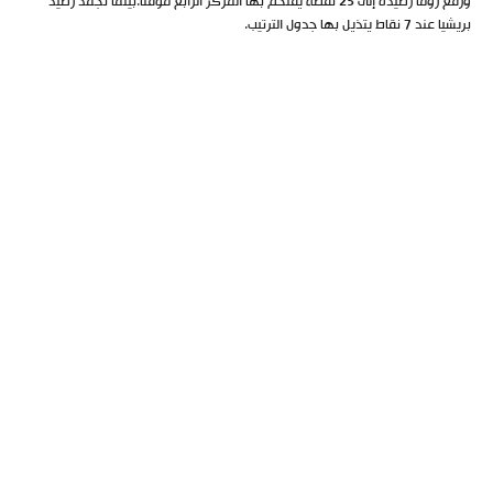
ورفع روما رصيده إلى 25 نقطة يقتحم بها المركز الرابع مؤقتا.بينما تجمد رصيد
بريشيا عند 7 نقاط يتذيل بها جدول الترتيب.