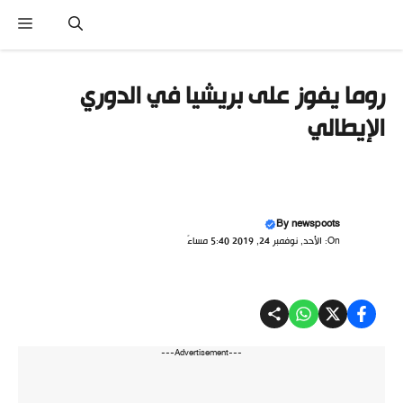
نتقل
القا
لى
لمحتوى
روما يفوز على بريشيا في الدوري
الإيطالي
By
newspoots
On: الأحد, نوفمبر 24, 2019 5:40 مساءً
---Advertisement---