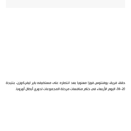
حقق فريق يوفنتوس فوزا معنويا بعد انتصاره على مستضيفه باير ليفركوزن، بنتيجة
(2-0)، اليوم الأربعاء في ختام منافسات مرحلة المجموعات لدوري أبطال أوروبا.