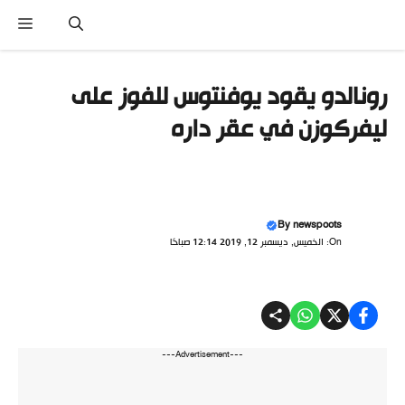
نتقل
القا
لى
لمحتوى
رونالدو يقود يوفنتوس للفوز على
ليفركوزن في عقر داره
By
newspoots
On: الخميس, ديسمبر 12, 2019 12:14 صباحًا
---Advertisement---