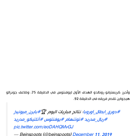
وأحرز كريستيانو رونالدو الهدف الأول ليوفنتوس في الدقيقة 75، وضاعف جونزالو
هيجواين تقدم فريقه في الدقيقة 92.
#دوري_ابطال_اوروبا
: نتائج مباريات اليوم 🏆
#بايرن_ميونيخ
#ريال_مدريد
#توتنهام
#يوفنتوس
#أتلتيكو_مدريد
pic.twitter.com/eoDAHQMvGJ
— Beinspoots (@beinspoots)
December 11, 2019