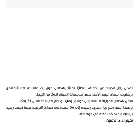
تمكن ريال مدريد من تحقيق انتصارًا ثمينًا بهدفين دون رد، على غريمه التقليدي
برشلونة، مساء اليوم الأحد، ضمن منافسات الجولة الـ26 من الليجا.
سجل هدفي المباراة فينيسيوس جونيور وماريانو دياز في الدقيقتين 71 و92.
وبهذا الفوز رفع ريال مدريد رصيده إلى 56 نقطة في صدارة الترتيب، بينما تجمد رصيد
برشلونة عند 55 نقطة في الوصافة.
تقيم اداء اللاعبين: