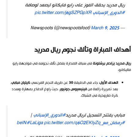
ريال مدريد يحقق الفوز على رايو فايكانو ليصعد لوصافة
#الدوري_الإسباني
pic.twitter.com/j6gSZPGpXR
March 9, 2025
— Newspoots (@newspootsfoot)
أهداف المباراة وتألق نجوم ريال مدريد
ريال مدريد يزاحم برشلونة
في سباق الصدارة بفضل تألق نجومه في مواجهة رايو
فاليكانو.
الهدف الأول
:
جاء في الدقيقة
30
عن طريق النجم الفرنسي
كيليان مبابي
،
بعد تمريرة رائعة من
فينيسيوس جونيور
، حيث راوغ الدفاع بمهارة وسدد
كرة صاروخية في الشباك.
مبابي يفتتح التسجيل لريال مدريد
#الدوري_الإسباني
|
#رمضان_مع_beIN
pic.twitter.com/q6O2EKIyZq
#LaLiga