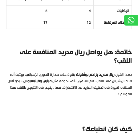
الركنيات
4
6
الأخطاء المرتكبة
12
17
خاتمة: هل يواصل ريال مدريد المنافسة على
اللقب؟
بهذا الفوز،
ريال مدريد يزاحم برشلونة
بقوة على صدارة الدوري الإسباني، ويثبت أنه
منافس شرس على اللقب. مع استمرار تألق نجومه مثل
مبابي وفينيسيوس
، تبدو آمال
الملكي كبيرة في تحقيق المزيد من الانتصارات. فهل ينجح في التتويج باللقب هذا
الموسم؟
كيف كان انطباعك؟