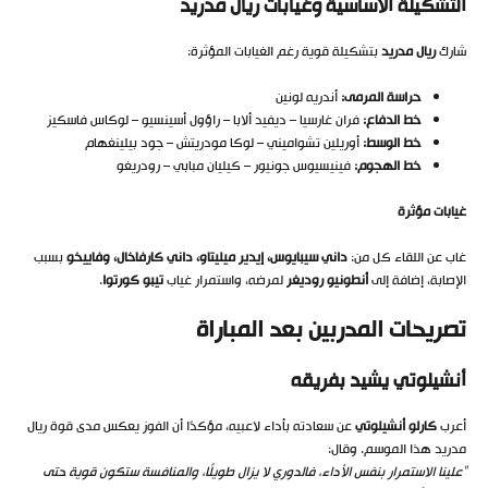
التشكيلة الأساسية وغيابات ريال مدريد
شارك
ريال مدريد
بتشكيلة قوية رغم الغيابات المؤثرة:
حراسة المرمى
:
أندريه لونين
خط الدفاع
:
فران غارسيا – ديفيد ألابا – راؤول أسينسيو – لوكاس فاسكيز
خط الوسط
:
أوريلين تشواميني – لوكا مودريتش – جود بيلينغهام
خط الهجوم
:
فينيسيوس جونيور – كيليان مبابي – رودريغو
غيابات مؤثرة
غاب عن اللقاء كل من:
داني سيبايوس، إيدير ميليتاو، داني كارفاخال، وفاييخو
بسبب
الإصابة، إضافة إلى
أنطونيو روديغر
لمرضه، واستمرار غياب
تيبو كورتوا
.
تصريحات المدربين بعد المباراة
أنشيلوتي يشيد بفريقه
أعرب
كارلو أنشيلوتي
عن سعادته بأداء لاعبيه، مؤكدًا أن الفوز يعكس مدى قوة ريال
مدريد هذا الموسم. وقال:
“
علينا الاستمرار بنفس الأداء، فالدوري لا يزال طويلًا، والمنافسة ستكون قوية حتى