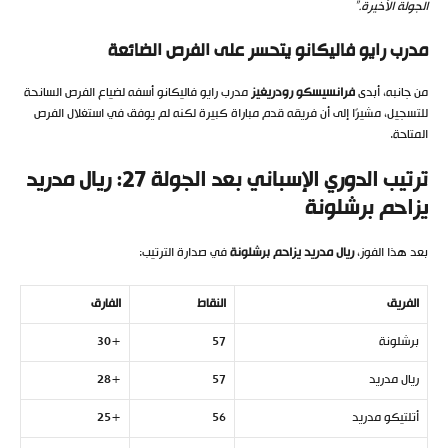
الجولة الأخيرة
.”
مدرب رايو فاليكانو يتحسر على الفرص الضائعة
من جانبه، أبدى
فرانسيسكو رودريغيز
مدرب رايو فاليكانو أسفه لضياع الفرص السانحة
للتسجيل، مشيرًا إلى أن فريقه قدم مباراة كبيرة لكنه لم يوفق في استغلال الفرص
المتاحة.
ترتيب الدوري الإسباني بعد الجولة 27: ريال مدريد
يزاحم برشلونة
بعد هذا الفوز،
ريال مدريد يزاحم برشلونة
في صدارة الترتيب:
الفريق
النقاط
الفارق
برشلونة
57
+30
ريال مدريد
57
+28
أتلتيكو مدريد
56
+25