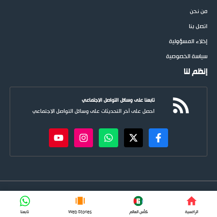
من نحن
اتصل بنا
إخلاء المسؤولية
سياسة الخصوصية
إنظم لنا
تابعنا على وسائل التواصل الاجتماعي
احصل على آخر التحديثات على وسائل التواصل الاجتماعي
newspoots.com • جميع الحقوق © محفوظة لموقع
نيوسبوت
FIFA
الرائسية
كأس العالم
Web Stories
تابعنا