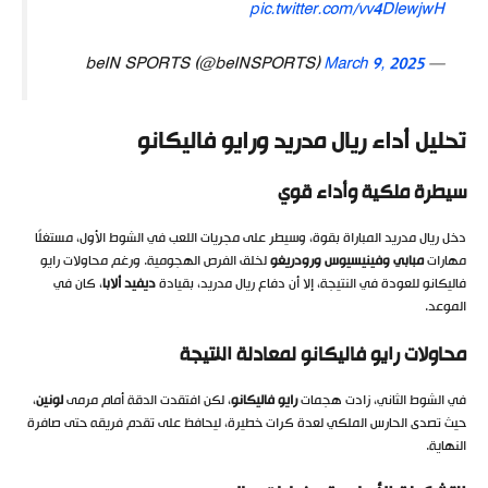
pic.twitter.com/vv4DlewjwH
March 9, 2025
— beIN SPORTS (@beINSPORTS)
تحليل أداء ريال مدريد ورايو فاليكانو
سيطرة ملكية وأداء قوي
دخل ريال مدريد المباراة بقوة، وسيطر على مجريات اللعب في الشوط الأول، مستغلًا
مهارات
مبابي وفينيسيوس ورودريغو
لخلق الفرص الهجومية. ورغم محاولات رايو
فاليكانو للعودة في النتيجة، إلا أن دفاع ريال مدريد، بقيادة
ديفيد ألابا
، كان في
الموعد.
محاولات رايو فاليكانو لمعادلة النتيجة
في الشوط الثاني، زادت هجمات
رايو فاليكانو
، لكن افتقدت الدقة أمام مرمى
لونين
،
حيث تصدى الحارس الملكي لعدة كرات خطيرة، ليحافظ على تقدم فريقه حتى صافرة
النهاية.