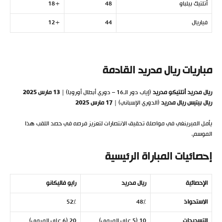
أتلتيك بيلباو
48
+18
فياريال
44
+12
مباريات ريال مدريد القادمة
ريال مدريد
أتلتيكو مدريد
(إياب دور الـ16 – دوري أبطال أوروبا) |
13
مارس 2025
ريال بيتيس
ريال مدريد
(الدوري الإسباني) |
17
مارس 2025
يأمل الميرينغي في مواصلة تحقيق الانتصارات لتعزيز فرصه في حصد اللقب هذا
الموسم.
إحصائيات المباراة الرئيسية
الإحصائية
ريال مدريد
رايو فاليكانو
الاستحواذ
48%
52%
التسديدات
10 (5 على المرمى)
20 (6 على المرمى)