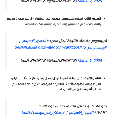
March 9, 2025
— beIN SPORTS (@beINSPORTS)
الهدف الثاني
:
أضافه
فينيسيوس جونيور
في الدقيقة
34
، بعد مهارة فردية
رائعة، حيث تجاوز مدافعين وسدد كرة دقيقة سكنت المرمى.
فينيسيوس يضاعف النتيجة لريال مدريد
#الدوري_الإسباني
|
#رمضان_مع_beIN
pic.twitter.com/cakkL5oUHq
#LaLiga
March 9, 2025
— beIN SPORTS (@beINSPORTS)
تقليص الفارق
:
قبل نهاية الشوط الأول، سجل
بيدرو دياز
هدفًا رائعًا لرايو
فاليكانو في الدقيقة
45+2
، بتسديدة قوية من خارج منطقة الجزاء لم
يتمكن
أندريه لونين
من التصدي لها.
رايو فاييكانو يقلص الفارق بعد الرجوع إلى الـ
“VAR”
#الدوري_الإسباني
|
#رمضان_مع_beIN
#LaLiga