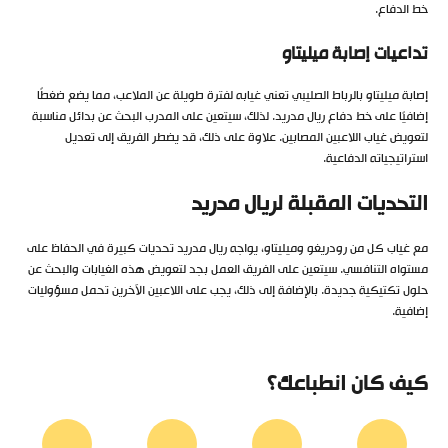
خط الدفاع.
تداعيات إصابة ميليتاو
إصابة ميليتاو بالرباط الصليبي تعني غيابه لفترة طويلة عن الملاعب، مما يضع ضغطًا
إضافيًا على خط دفاع ريال مدريد. لذلك، سيتعين على المدرب البحث عن بدائل مناسبة
لتعويض غياب اللاعبين المصابين. علاوة على ذلك، قد يضطر الفريق إلى تعديل
استراتيجياته الدفاعية.
التحديات المقبلة لريال مدريد
مع غياب كل من رودريغو وميليتاو، يواجه ريال مدريد تحديات كبيرة في الحفاظ على
مستواه التنافسي. سيتعين على الفريق العمل بجد لتعويض هذه الغيابات والبحث عن
حلول تكتيكية جديدة. بالإضافة إلى ذلك، يجب على اللاعبين الآخرين تحمل مسؤوليات
إضافية.
كيف كان انطباعك؟