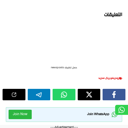
التعليقات
حمل تطبيق newspoots
رودريغو
,
ريال مدريد
Join Now
Join WhatsApp
---Advertisement---