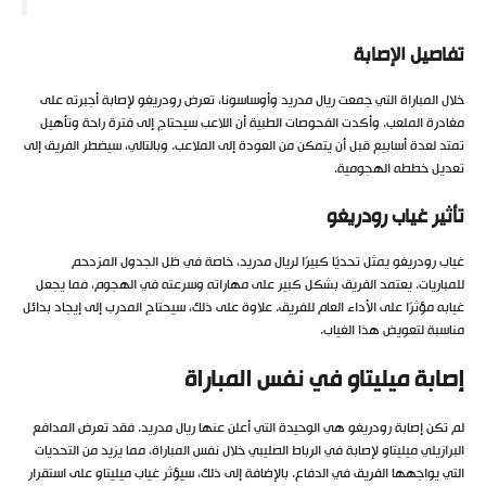
تفاصيل الإصابة
خلال المباراة التي جمعت ريال مدريد وأوساسونا، تعرض رودريغو لإصابة أجبرته على
مغادرة الملعب. وأكدت الفحوصات الطبية أن اللاعب سيحتاج إلى فترة راحة وتأهيل
تمتد لعدة أسابيع قبل أن يتمكن من العودة إلى الملاعب. وبالتالي، سيضطر الفريق إلى
تعديل خططه الهجومية.
تأثير غياب رودريغو
غياب رودريغو يمثل تحديًا كبيرًا لريال مدريد، خاصة في ظل الجدول المزدحم
للمباريات. يعتمد الفريق بشكل كبير على مهاراته وسرعته في الهجوم، مما يجعل
غيابه مؤثرًا على الأداء العام للفريق. علاوة على ذلك، سيحتاج المدرب إلى إيجاد بدائل
مناسبة لتعويض هذا الغياب.
إصابة ميليتاو في نفس المباراة
لم تكن إصابة رودريغو هي الوحيدة التي أعلن عنها ريال مدريد. فقد تعرض المدافع
البرازيلي ميليتاو لإصابة في الرباط الصليبي خلال نفس المباراة، مما يزيد من التحديات
التي يواجهها الفريق في الدفاع. بالإضافة إلى ذلك، سيؤثر غياب ميليتاو على استقرار