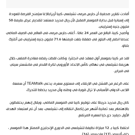
أفادت تقارير صحفية أن حارس مرمى تشيلسي كيبا أريزابالاغا سيُمنح الفرصة للعودة
إلى إسبانيا قبل بداية الموسم المقبل لأن ريال مدريد مستعد لتقديم عرض بقيمة 50
مليون جنيه إسترليني.
وأصبح كيبا، البالغ من العمر 24 عامًا ، أغلى حارس مرمى في العالم في الصيف الماضي
عندما انضم إلى البلوز في صفقة بلغت قيمتها 71.6 مليون جنيه إسترليني من أتلتيك
بلباو.
لقد مر كيبا بموسم أول معقد في انجلترا، وكانت لقطت رفضه مغادرة الملعب خلال
هزيمة تشيلسي في نهائي كأس الاتحاد الأوروبي لكرة القدم في مانشستر سيتي
في فبراير.
على الرغم من الفشل في الارتقاء إلى مستوى سعره، يدعي TEAMtalk أن سمعة
اللاعب الدولي الأسباني لا تزال قوية في وطنه وأن مدريد يخطط للتحرك.
كان ريال مدريد حريصًا على توقيع كيبا في الموسم الماضي، ويقال إنهم يحتفظون
بالاهتمام بعد ثمانية أشهر من إكمال انتقاله إلى تشيلسي، بعد أن تم استبعاد الهدف
الأول ديفيد دي خيا لسعره المرتفع.
احتفظ كيبا بـ 12 مباراة نظيفة لتشيلسي في الدوري الإنجليزي الممتاز هذا الموسم ،
خلف أليسون (17) وإدرسون (16).