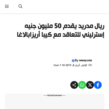
نتقل
القا
لى
لمحتوى
ريال مدريد يقدم 50 مليون جنيه
إسترليني للتعاقد مع كيبا أريزابالاغا
By
newspoots
On: الإثنين, أبريل 8, 2019 1:10 صباحًا
---Advertisement---