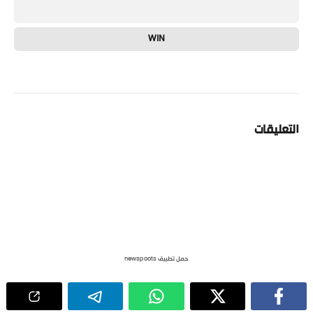
WIN
التعليقات
حمل تطبيق newspoots