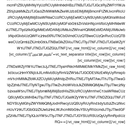
mcmFtZSUyMHNyYyUzRCUyMmh0dHBzJTNBJTJGJTJGc3RyZWFtYWJs
ZS5jb20lMkZzJTJGa3ZhNW8lMkZkeWJzb3ElMjIlMjBmcmFtZWJvcmRlciU
zRCUyMjAlMjIlMjB3aWR0aCUzRCUyMjEwMCUyNSUyMiUyMGhlaWdod
CUzRCUyMjEwMCUyNSUyMiUyMGFsbG93ZnVsbHNjcmVlbiUyMHN0eW
xlJTNEJTIyd2lkdGglM0ExMDAlMjUlM0JoZWlnaHQlM0ExMDAlMjUlM0Jwb
3NpdGlvbiUzQWFic29sdXRlJTNCbGVmdCUzQTBweCUzQnRvcCUzQTB
weCUzQm92ZXJmbG93JTNBaGlkZGVuJTNCJTIyJTNFJTNDJTJGaWZyY
W1lJTNFJTNDJTJGZGl2JTNF[/vc_raw_html][/vc_column][/vc_row]
[vc_row][vc_column][vc_text_separator title=”تقييم اللاعبين”][/vc_column]
[/vc_row][vc_row][vc_column]
[vc_raw_html]JTNDaWZyYW1lJTIwc3JjJTNEJTIyaHR0cHMlM0ElMkYlMkZ
3d3cuc29mYXNjb3JlLmNvbSUyRmV2ZW50JTJGODE5NzE4NyUyRmxpb
mV1cHMlMkZlbWJlZCUyMiUyMHdpZHRoJTNEJTIyMTAwJTI1JTIyJTIwaG
VpZ2h0JTNEJTIyNTgwJTIyJTIwZnJhbWVib3JkZXIlM0QlMjIwJTIyJTIwc2Ny
b2xsaW5nJTNEJTIybm8lMjIlMjBzdHlsZSUzRCUyMm1heC13aWR0aCUz
QSUyMDc3MHB4JTIyJTNFJTNDJTJGaWZyYW1lJTNFJTNDZGl2JTNFJT
NDYSUyMGhyZWYlM0QlMjJodHRwcyUzQSUyRiUyRnd3dy5zb2Zhc2Nvc
mUuY29tJTJGbGl2ZXJwb29sLWJhcmNlbG9uYSUyRlVzcmdiJTIyJTIwdGF
yZ2V0JTNEJTIyX2JsYW5rJTIyJTNFJTNDJTJGYSUzRSUzQyUyRmRpdiUz
RQ==[/vc_raw_html][/vc_column][/vc_row]