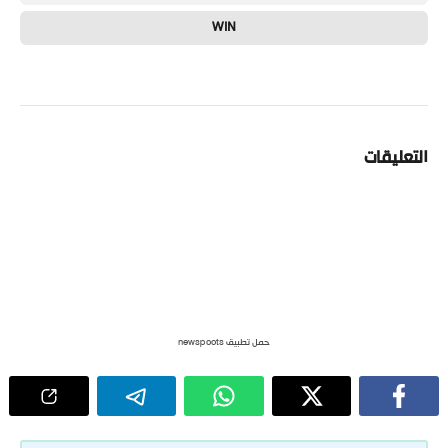
WIN
التعليقات
حمل تطبيق newspoots