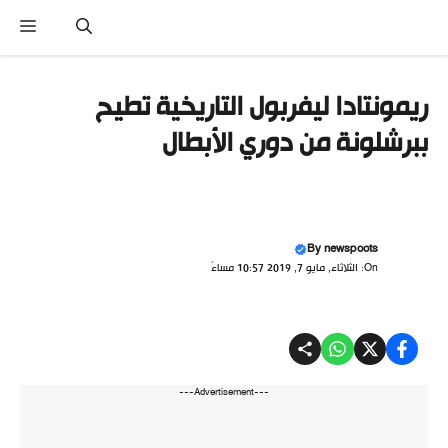
نتقل
القا
لى
لمحتوى
ريمونتادا ليفربول التاريخية تطيح
ببرشلونة من دوري الأبطال
By
newspoots
On: الثلاثاء, مايو 7, 2019 10:57 مساءً
---Advertisement---