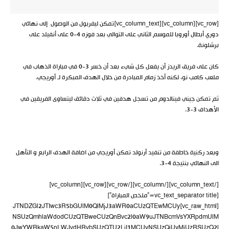
[vc_row][vc_column][vc_column_text]تمكن ليفربول من الوصول إلى نهائي
دوري أبطال أوروبا للموسم الثاني على التوالي بعد فوزه 4-0 على أنفيلد على
برشلونة.
كان على فريق الريدز أن يفعل كل شيء بعد أن خسر 3-0 في مباراة الذهاب في
ملعب كامب نو، لكنه أخذ زمام المبادرة من خلال الهدف المبكرة لـ أوريجي.
ثم تمكن جيني فينالدوم من تسجل هدفين في ثلاث دقائق ليتساوى الفريقين في
الأهداف 3-3.
وبعد ركنية خاطفة من تنفيد أرنولد تمكن أوريجي من اضافة الهدف الرابع و التأهل
الى النهائي بنتيجة 4-3.
[/vc_column_text][/vc_column][/vc_row][vc_row][vc_column]
[vc_text_separator title=”ملخص المباراة”]
[vc_raw_html]JTNDZGl2JTIwc3R5bGUlM0QlMjJ3aWR0aCUzQTEwMCUy
NSUzQmhlaWdodCUzQTBweCUzQnBvc2l0aW9uJTNBcmVsYXRpdmUlM
0JwYWRkaW5nLWJvdHRvbSUzQTU2LjI1MCUyNSUzQiUyMiUzRSUzQ2l