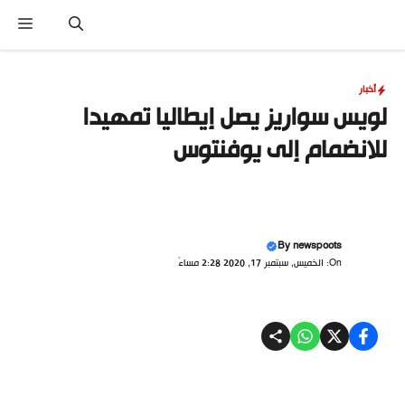
نتقل
القا
لى
لمحتوى
أخبار
لويس سواريز يصل إيطاليا تمهيدا
للانضمام إلى يوفنتوس
By
newspoots
On: الخميس, سبتمبر 17, 2020 2:28 مساءً