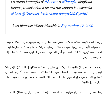
Le prime immagini di
#Suarez
a
#Perugia
. Maglietta
bianca, mascherina e un taxi per andare in università.
#Juve
@Gazzetta_it
pic.twitter.com/cG8lXGywhN
September 17, 2020
— luca bianchin (@lucabianchin7)
ووفقًا لما ذكرته شبكة «سكاي سبورتس» العالمية، فإن سواريز تدرب بشكل طبيعي
مع زميله الأرجنتيني ليونيل ميسي، قائد برشلونة، ولكنه عادر بشكل مفاجئ، ليصل
إلى مدينة “بيروجيا” الإيطالية، من أجل الخضوع للفحص الطبي، تمهيدًا لانتقاله إلى
صفوف يوفنتوس.
وحسب الصحفي الإيطالي جانليوكا دي مارزيو لشبكة سكاي إيطاليا: “إن الإجراءات
البيروقراطية قد تنتهي بعد انتهاء سوق الانتقالات الصيفية في 5 أكتوبر المقبل،
كما أن الاختبار من أجل الحصول على الجنسية الإيطالية، قد لا يضمن هذا حصوله على
جواز سفر إيطالي”.
وما يسهل عملية حصول سواريز على الجنسية الإيطالية هو أصول زوجته الإيطالية.