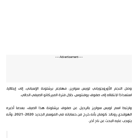
---Advertisement---
وصل النجم الأوروجوياني لويس سواريز، مهاجم برشلونة الإسباني، إلى إيطاليا،
استعدادًا لانتقاله إلى صفوف يوفنتوس، خلال فترة الميركاتو الصيفي الحالي.
وارتبط اسم لويس سواريز بالرحيل عن صفوف برشلونة هذا الصيف، بعدما أخبره
الهولندي رونالد كومان بأنه خرج من حساباته في الموسم الجديد 2020-2021، وأنه
يتوجب عليه البحث عن نادٍ آخر.