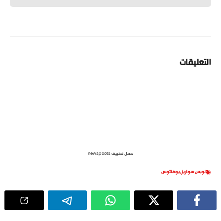
التعليقات
حمل تطبيق newspoots
لويس سواريز
,
يوفنتوس