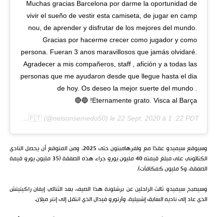
Muchas gracias Barcelona por darme la oportunidad de
vivir el sueño de vestir esta camiseta, de jugar en camp
nou, de aprender y disfrutar de los mejores del mundo.
Gracias por hacerme crecer como jugador y como
persona. Fueran 3 anos maravillosos que jamás olvidaré.
Agradecer a mis compañeros, staff , afición y a todas las
personas que me ayudaron desde que llegue hasta el dia
de hoy. Os deseo la mejor suerte del mundo .
Eternamente grato. Visca al Barça! 🔵🔴
Nelson Semedo 🇨🇻🇵🇹
(@nelsonsemedo50) le
22 Sept. 2020 à 1 :22 PDT
وسيوقع سيميدو عقدًا مع ولفرهامبتون حتى 2025، ومن المتوقع أن يحصل النادي
الكتالوني على مبلغ قيمته 40 مليون يورو جراء هذه الصفقة (35 مليون يورو قيمة
الصفقة، و5 مليون كمكافآت).
وسيصبح سيميدو ثالث الراحلين عن برشلونة هذا الصيف، بعد الثنائي إيفان راكيتيتش
الذي عاد إلى ناديه السابق إشبيلية، وآرتورو فيدال الذي انتقل إلى إنتر ميلان.