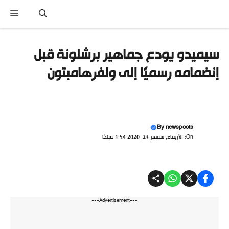
تقل
القائ
ى
محتوى
سيميدو يودع جماهير برشلونة قبل
إنضمامه رسميًا إلى ولفرهامبتون
By
newspoots
On: الأربعاء, سبتمبر 23, 2020 1:54 صباحًا
---Advertisement---