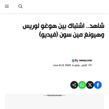
نتقل
القا
لى
لمحتوى
شاهد.. اشتباك بين هوغو لوريس
وهيونغ مين سون (فيديو)
By
newspoots
On: الإثنين, يوليو 6, 2020 8:33 مساءً
---Advertisement---