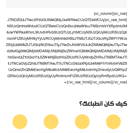
[vc_row][vc_column]
[vc_raw_html]JTNDZGl2JTIwc3R5bGUlM0QlMjJ3aWR0aCUzQTEwMCUy
NSUzQmhlaWdodCUzQTBweCUzQnBvc2l0aW9uJTNBcmVsYXRpdmUlM
0JwYWRkaW5nLWJvdHRvbSUzQTU2LjI1MCUyNSUzQiUyMiUzRSUzQ2l
mcmFtZSUyMHNyYyUzRCUyMmh0dHBzJTNBJTJGJTJGc3RyZWFtYWJs
ZS5jb20lMkZlJTJGb2NtZHkxJTIyJTIwZnJhbWVib3JkZXIlM0QlMjIwJTIyJTIw
d2lkdGglM0QlMjIxMDAlMjUlMjIlMjBoZWlnaHQlM0QlMjIxMDAlMjUlMjIlMjB
hbGxvd2Z1bGxzY3JlZW4lMjBzdHlsZSUzRCUyMndpZHRoJTNBMTAwJTI
1JTNCaGVpZ2h0JTNBMTAwJTI1JTNCcG9zaXRpb24lM0FhYnNvbHV0ZS
UzQmxlZnQlM0EwcHglM0J0b3AlM0EwcHglM0JvdmVyZmxvdyUzQWhpZ
GRlbiUzQiUyMiUzRSUzQyUyRmlmcmFtZSUzRSUzQyUyRmRpdiUzRQ=
=[/vc_raw_html][/vc_column][/vc_row]
كيف كان انطباعك؟