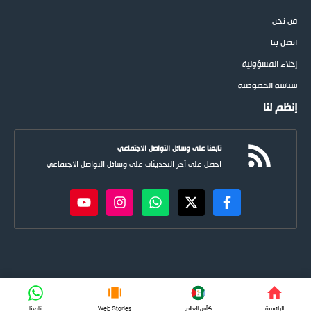
من نحن
اتصل بنا
إخلاء المسؤولية
سياسة الخصوصية
إنظم لنا
تابعنا على وسائل التواصل الاجتماعي
احصل على آخر التحديثات على وسائل التواصل الاجتماعي
newspoots.com • جميع الحقوق © محفوظة لموقع
نيوسبوت
FIFA
الرائسية
كأس العالم
Web Stories
تابعنا