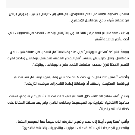
انسحب صندوق الاستثمار العام السعودي ، بي سي بي كابيتال بارتنرز ، و روبين براذرز
من عملية شراء نادي نيوكاسل الانجليزي .
وكانت صفقة البيع المقدرة بـ300 مليون إسترليني واجهت العديد من الصعوبات التي
أدت لتأخيرها عدة أشهر.
ووفقًا لشبكة “سكاي سبورتس” فإن صندوق الاستثمار انسحب من صفقة شراء نادي
نيوكاسل، وقال خلال بيان رسمي: “مع التقدير العميق لمجتمع نيوكاسل وناديه لكرة
القدم، اتخذنا قرارًا بسحب اهتمامنا الخاص بشراء نيوكاسل يونايتد”.
وأضاف: “نفعل ذلك بكل حزن، حيث كنا متحمسين وملتزمين بالاستثمار في مدينة
نيوكاسل العظيمة، ونعتقد أن بإمكاننا إعادة النادي إلى موقعه التاريخي”.
وتابع: “في نهاية المطاف، خلال العملية التي طالت مدتها بشكل غير متوقع، انتهت
صلاحية الاتفاقية التجارية بين المجموعة ومالكي النادي، ولم يعد ممكنًا الحفاظ على
خطة الاستثمار لدينا”.
وأتم: “هذا يعود أيضًا إلى عدم وضوح الظروف التي سيبدأ بها الموسم المقبل،
والمعايير الجديدة التي ستطبق على المباريات والتدريبات والأنشطة الأخرى”.