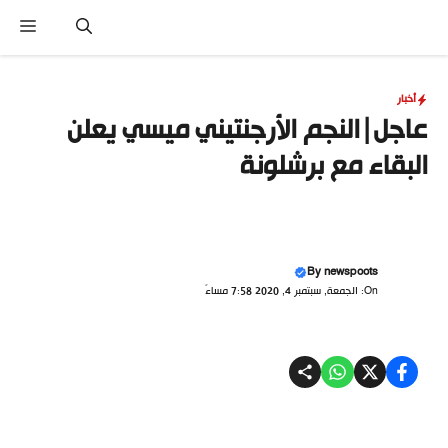
نتقل
القا
لى
لمحتوى
أخبار
عاجل|النجم الأرجنتيني ميسي يعلن
البقاء مع برشلونة
By
newspoots
On: الجمعة, سبتمبر 4, 2020 7:58 مساءً