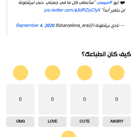
❤️ ليو
#ميسي
: “سأعطي كل ما في جعبتي. حبي لبرشلونة
لن يتغير أبداً”
pic.twitter.com/63dRZqCfyX
— نادي برشلونة (@fcbarcelona_ara)
September 4, 2020
كيف كان انطباعك؟
0
0
0
0
OMG
LOVE
CUTE
ANGRY