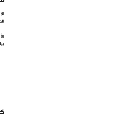
ما
الا
الد
الأ
بيل
كي