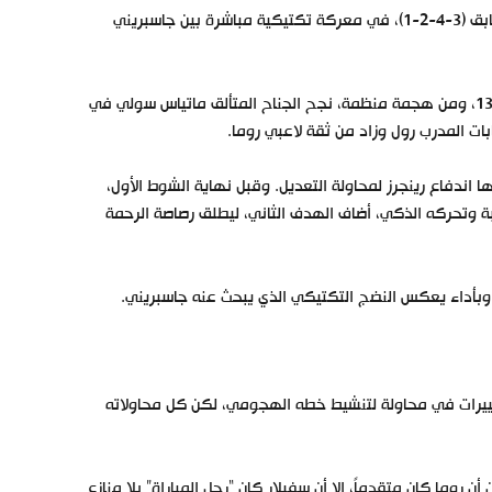
بدأ اللقاء بحذر متوقع من الفريقين، اللذين دخلا المباراة بتشكيل تكتيكي متطابق (3-4-2-1)، في معركة تكتيكية مباشرة بين جاسبريني
لم يمهل “الذئاب” أصحاب الأرض طويلاً ليدخلوا في أجواء اللقاء. ففي الدقيقة 13، ومن هجمة منظمة، نجح الجناح المتألق ماتياس سولي في
ات المدرب رول وزاد من ثقة لاعبي روما.
 اندفاع رينجرز لمحاولة التعديل. وقبل نهاية الشوط الأول،
، برؤيته الثاقبة وتحركه الذكي، أضاف الهدف الثاني، ليطلق رصاصة الرحمة
تغييرات في محاولة لتنشيط خطه الهجومي، لكن كل محاولاته
 روما كان متقدماً، إلا أن سفيلار كان “رجل المباراة” بلا منازع