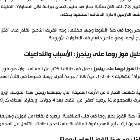
بتقييم 7.8. لقد كان بمثابة جدار صد منيع، تصدى ببراعة لكل المحاولات القل
ثقة اللازمين لإدارة الدقائق المتبقية بذكاء.
ر روما في هذا الشوط وجهاً مختلفاً؛ وجه الفريق الناضج القادر على “قتل”
ج أرضه، وهو عنصر حاسم في البطولات الأوروبية.
ليل فوز روما على رينجرز: الأسباب والتداعيات
ا
الفوز لروما على رينجرز
يحمل في طياته الكثير من المعاني. أولاً، هو فو
3-4-2-1، حيث كانت جودة أفراد روما، خصوصاً في الثلث الهجومي (سولي وبيليجريني)، هي الفارق الحاسم.
 بالمجموعات) برصيد “صفر” من النقاط بعد 4 جولات، وبفارق أهداف كارثي (-7)، ليودع المنافسات عملياً.
يدون ترتيب أوراقهم بقوة للمنافسة على إحدى بطاقتي التأهل عن المجموعة