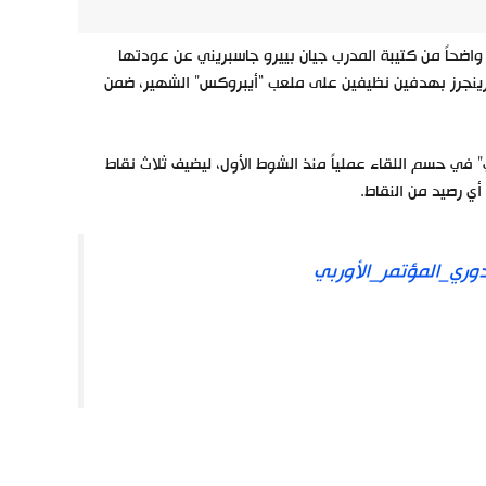
ً واضحاً من كتيبة المدرب جيان بييرو جاسبريني عن عودتها
رينجرز بهدفين نظيفين على ملعب “أيبروكس” الشهير، ضمن
في حسم اللقاء عملياً منذ الشوط الأول، ليضيف ثلاث نقاط
أي رصيد من النقاط.
ري_المؤتمر_الأوربي