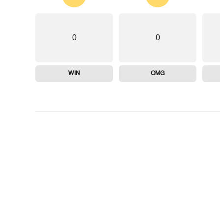
0
0
WIN
OMG