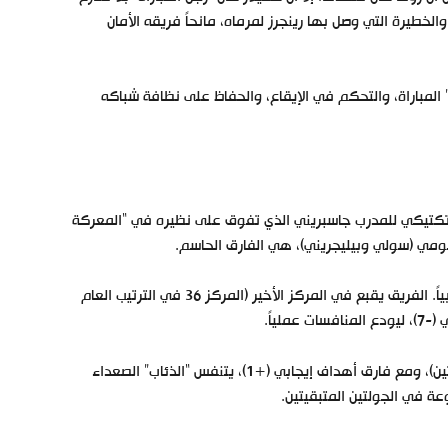
يلة والخطيرة التي وصل بها رينجرز لمرماه، مانحاً فريقه الأمان
 المباراة، والتحكم في الإيقاع، والحفاظ على نظافة شباكه
ز تكتيكي للمدرب جاسبريني الذي تفوق على نظيره في “المعركة
ثانياً، كشفت المباراة عن الأزمة العميقة التي يعيشها رينجرز هذا الموسم أوروبياً. الفريق يقبع في المركز الأخير (المركز 36 في الترتيب العام
ثالثاً، هذا الفوز يضع روما في قلب المنافسة. برصيد 6 نقاط (من فوزين وهزيمتين)، ومع فارق أهداف إيجابي (+1)، يتنفس “الذئاب” الصعداء
 في الجولتين المتبقيتين.