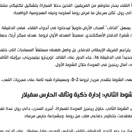
ني رول. لكن سرعان ما فرض روما أسلوبه ونيته الهجومية الواضحة.
شفرة الدفاع الأسكتلندي، مسجلاً الهدف الأول لروما. هدف مبكر أربك حساب
يتراجع الفريق الإيطالي للدفاع، بل واصل ضغطه مستغلاً المساحات التي خلفها
وتحديداً في الدقيقة 36، جاء الدور على القائد. لورينزو بيليجريني
 آمال رينجرز في العودة خلال الشوط الأول.
وط بتقدم مريح لروما 2-0، وبسيطرة شبه تامة على مجريات اللعب، وبأداء يعكس النضج التكتيكي الذي يبحث عنه جاسبريني.
شوط الثاني: إدارة ذكية وتألق الحارس سفيلار
الشوط الثاني، حاول رينجرز العودة للمباراة. أجرى المدرب داني رول عدة 
ططدمت بتنظيم دفاعي صلب من روما، وبشجاعة حارس مرماه.
ا، برز دور النجم الحقيقي للقاء، الحارس الصربي مايل سفيلار. على الرغم من أن