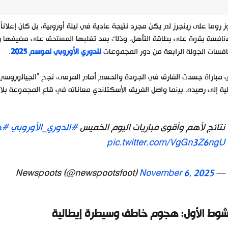
 روما على رينجرز لم يكن مجرد نتيجة عادية في ليلة أوروبية، بل كان إعلانا
نافسة بقوة على بطاقة التأهل، وذلك بعد تغلبها المستحق على مضيفها 
فسات الجولة الرابعة من دور المجموعات
للدوري الأوروبي لموسم 2025
.
مباراة جسدت الفارق في الجودة والحسم أمام المرمى، نجح “الجيالوروسي” 
ية إلى رصيده، بينما واصل الفريق الأسكتلندي معاناته في قاع المجموعة بلا 
نتائج لأهم وأقوى مباريات اليوم الخميس
#الدوري_الأوروبي
#دو
pic.twitter.com/VgGn3Z6ngU
November 6, 2025
— Newspoots (@newspootsfoot)
شوط الأول: هجوم خاطف وسيطرة إيطالية