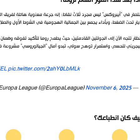
ذا بعد هذا الفوز الهام لروما؟
نتصار في “أيبروكس” ليس مجرد ثلاث نقاط؛ إنه جرعة معنوية هائلة لفريق ال
يار تحت الضغط، وبأداء يجمع بين الجمالية الهجومية في الشوط الأول والصلا
نظار تتجه الآن إلى الجولتين القادمتين، حيث يطمح روما لتأكيد تفوقه وضمان 
يجريني للحسم، واستمرار توهج سولي، تبدو آمال “الجيالوروسي” مشروعة 
EL
pic.twitter.com/2ahY0LbMLk
November 6, 2025
— UEFA Europa League (@EuropaLeague)
ف كان انطباعك؟