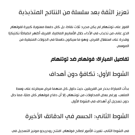
تعزيز الثقة بعد سلسلة من النتائج المتذبذبة
الفوز على توتنهام لم يكن مجرد ثلاث نقاط، بل كان دفعة معنوية كبيرة لفولهام
الذي عانى من تذبذب في الأداء خلال الأسابيع الماضية. الفريق أظهر انضباطًا تكتيكيًا
وقدرة على استغلال الفرص، وهو ما سيكون حاسمًا في الجولات المتبقية من
الموسم.
تفاصيل المباراة: فولهام ضد توتنهام
الشوط الأول: تكافؤ دون أهداف
بدأت المباراة بحذر من الفريقين، حيث حاول كل منهما فرض سيطرته على وسط
الملعب. ورغم بعض المحاولات من توتنهام، إلا أن دفاع فولهام كان صلبًا، مما حال
دون تسجيل أي أهداف في الشوط الأول.
الشوط الثاني: الحسم في الدقائق الأخيرة
في الشوط الثاني، تغيرت الأمور لصالح فولهام. افتتح رودريجو مونيز التسجيل في