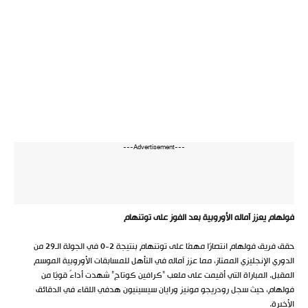
---Advertisement---
فولهام يعزز آماله الأوروبية بعد الفوز على توتنهام
حقق فريق فولهام انتصارًا مهمًا على توتنهام بنتيجة 2-0 في الجولة الـ29 من
الدوري الإنجليزي الممتاز، مما عزز آماله في التأهل للمسابقات الأوروبية الموسم
المقبل. المباراة التي أقيمت على ملعب “كرافين كوتاج” شهدت أداءً قويًا من
فولهام، حيث سجل رودريجو مونيز ورايان سيسينيون هدفي اللقاء في الدقائق
الأخيرة.