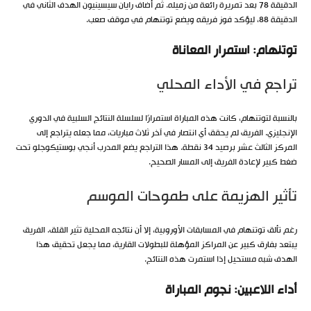
الدقيقة 78 بعد تمريرة رائعة من زميله. ثم أضاف رايان سيسينيون الهدف الثاني في
الدقيقة 88، ليؤكد فوز فريقه ويضع توتنهام في موقف صعب.
توتنهام: استمرار المعاناة
تراجع في الأداء المحلي
بالنسبة لتوتنهام، كانت هذه المباراة استمرارًا لسلسلة النتائج السلبية في الدوري
الإنجليزي. الفريق لم يحقق أي انتصار في آخر ثلاث مباريات، مما جعله يتراجع إلى
المركز الثالث عشر برصيد 34 نقطة. هذا التراجع يضع المدرب أنجي بوستيكوجلو تحت
ضغط كبير لإعادة الفريق إلى المسار الصحيح.
تأثير الهزيمة على طموحات الموسم
رغم تألق توتنهام في المسابقات الأوروبية، إلا أن نتائجه المحلية تثير القلق. الفريق
يبتعد بفارق كبير عن المراكز المؤهلة للبطولات القارية، مما يجعل تحقيق هذا
الهدف شبه مستحيل إذا استمرت هذه النتائج.
أداء اللاعبين: نجوم المباراة