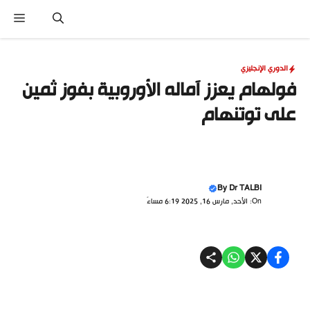
نتقل
القا
لى
لمحتوى
الدوري الإنجليزي
فولهام يعزز آماله الأوروبية بفوز ثمين
على توتنهام
By
Dr TALBI
On: الأحد, مارس 16, 2025 6:19 مساءً