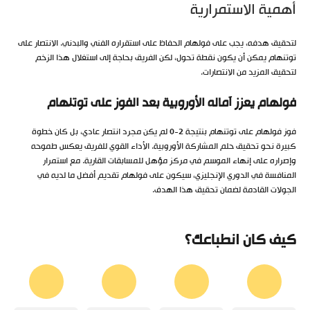
أهمية الاستمرارية
لتحقيق هدفه، يجب على فولهام الحفاظ على استقراره الفني والبدني. الانتصار على
توتنهام يمكن أن يكون نقطة تحول، لكن الفريق بحاجة إلى استغلال هذا الزخم
لتحقيق المزيد من الانتصارات.
فولهام يعزز آماله الأوروبية بعد الفوز على توتنهام
فوز فولهام على توتنهام بنتيجة 2-0 لم يكن مجرد انتصار عادي، بل كان خطوة
كبيرة نحو تحقيق حلم المشاركة الأوروبية. الأداء القوي للفريق يعكس طموحه
وإصراره على إنهاء الموسم في مركز مؤهل للمسابقات القارية. مع استمرار
المنافسة في الدوري الإنجليزي، سيكون على فولهام تقديم أفضل ما لديه في
الجولات القادمة لضمان تحقيق هذا الهدف.
كيف كان انطباعك؟