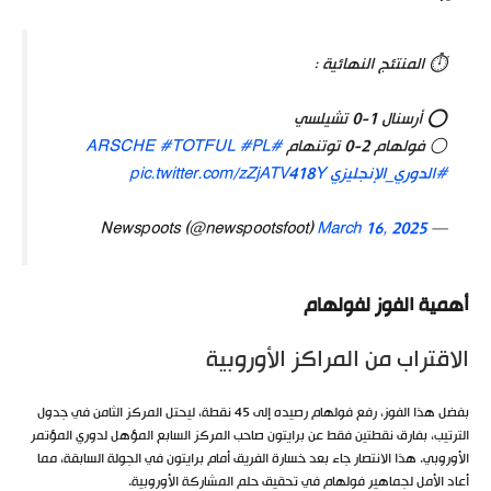
⏱️ المنتئج النهائية :
⭕ أرسنال 1-0 تشيلسي
⚪ فولهام 2-0 توتنهام
#ARSCHE
#PL
#TOTFUL
#الدوري_الإنجليزي
pic.twitter.com/zZjATV418Y
March 16, 2025
— Newspoots (@newspootsfoot)
أهمية الفوز لفولهام
الاقتراب من المراكز الأوروبية
بفضل هذا الفوز، رفع فولهام رصيده إلى 45 نقطة، ليحتل المركز الثامن في جدول
الترتيب، بفارق نقطتين فقط عن برايتون صاحب المركز السابع المؤهل لدوري المؤتمر
الأوروبي. هذا الانتصار جاء بعد خسارة الفريق أمام برايتون في الجولة السابقة، مما
أعاد الأمل لجماهير فولهام في تحقيق حلم المشاركة الأوروبية.