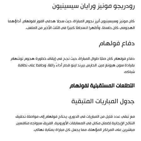
رودريجو مونيز ورايان سيسينيون
كان مونيز وسيسينيون أبرز نجوم المباراة، حيث سجلا هدفي الفوز لفولهام. أداؤهما
الهجومي كان حاسمًا، وأظهرا انسجامًا كبيرًا في الثلث الأخير من الملعب.
دفاع فولهام
دفاع فولهام كان صلبًا طوال المباراة، حيث نجح في إيقاف خطورة هجوم توتنهام
بقيادة سون هيونغ مين. الحارس بيرند لينو قدم أداءً رائعًا، وحافظ على نظافة
شباكه.
التطلعات المستقبلية لفولهام
جدول المباريات المتبقية
مع تبقي عدد قليل من المباريات في الدوري، يحتاج فولهام إلى مواصلة تحقيق
النتائج الإيجابية لضمان مكان في المسابقات الأوروبية. الفريق سيواجه منافسين
مباشرين على المراكز المؤهلة، مما يجعل كل مباراة بمثابة نهائي.