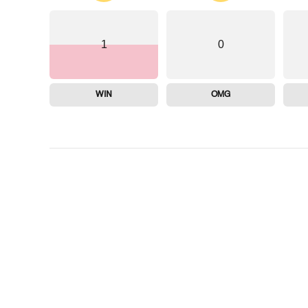
1
0
WIN
OMG