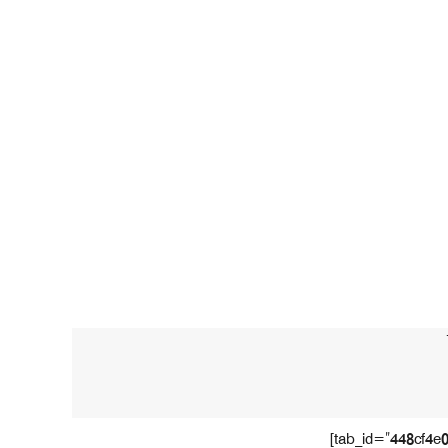
[vc_row][vc_column][vc_tabs][vc_tab title=”هدف الرجاء الثاني” tab_id=”448cf4e0-7378-8″]