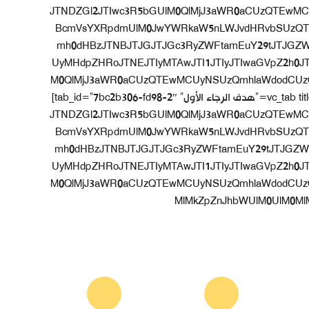
[vc_raw_html]JTNDZGl2JTIwc3R5bGUlM0QlMjJ3aWR0aCU
BcmVsYXRpdmUlM0JwYWRkaW5nLWJvdHRvbSUzQT
mh0dHBzJTNBJTJGJTJGc3RyZWFtamEuY29tJTJGZW
UyMHdpZHRoJTNEJTIyMTAwJTI1JTIyJTIwaGVpZ2h0J
M0QlMjJ3aWR0aCUzQTEwMCUyNSUzQmhlaWdodCUzQT
MlMkZpZnJhbWUlM0UlM0MlMkZkaXYlM0U=[/vc_raw_html][/vc_tab][vc_tab title=”هدف الرجاء الأول” tab_id=”7bc2b306-fd98-2″]
[vc_raw_html]JTNDZGl2JTIwc3R5bGUlM0QlMjJ3aWR0aCU
BcmVsYXRpdmUlM0JwYWRkaW5nLWJvdHRvbSUzQT
mh0dHBzJTNBJTJGJTJGc3RyZWFtamEuY29tJTJGZW
UyMHdpZHRoJTNEJTIyMTAwJTI1JTIyJTIwaGVpZ2h0J
M0QlMjJ3aWR0aCUzQTEwMCUyNSUzQmhlaWdodCUzQT
MlMkZpZnJhbWUlM0UlM0MlMkZk