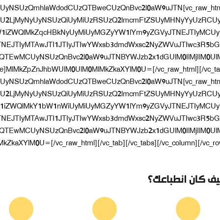
zQTEwMCUyNSUzQmhlaWdodCUzQTBweCUzQnBvc2l0aW9uJTN
U2LjMyNyUyNSUzQiUyMiUzRSUzQ2lmcmFtZSUyMHNyYyUzRCU
1iZWQlMkZqcHBkNyUyMiUyMGZyYW1lYm9yZGVyJTNEJTIyMCUy
TNEJTIyMTAwJTI1JTIyJTIwYWxsb3dmdWxsc2NyZWVuJTIwc3R5bG
EwMCUyNSUzQnBvc2l0aW9uJTNBYWJzb2x1dGUlM0IlMjIlM0Ul
zQTEwMCUyNSUzQmhlaWdodCUzQTBweCUzQnBvc2l0aW9uJTN
U2LjMyNyUyNSUzQiUyMiUzRSUzQ2lmcmFtZSUyMHNyYyUzRCU
1iZWQlMkY1bW1nWiUyMiUyMGZyYW1lYm9yZGVyJTNEJTIyMCUy
TNEJTIyMTAwJTI1JTIyJTIwYWxsb3dmdWxsc2NyZWVuJTIwc3R5bG
EwMCUyNSUzQnBvc2l0aW9uJTNBYWJzb2x1dGUlM0IlMjIlM0Ul
aXYlM0U=[/vc_raw_html][/vc_tab][/vc_tabs][/vc_column][/vc_ro
ف كان انطباعك؟