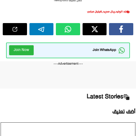
حمل تطبيق newspoots
بلد الوليد
,
ريال مدريد
,
كيليان مبابي
Join Now
Join WhatsApp
---Advertisement---
Latest Stories
أضف تعليق
تعليق