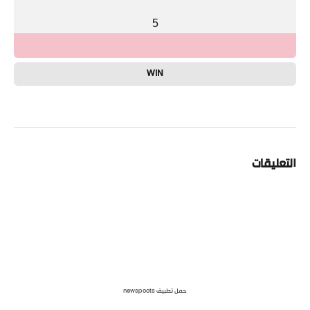
5
WIN
التعليقات
حمل تطبيق newspoots