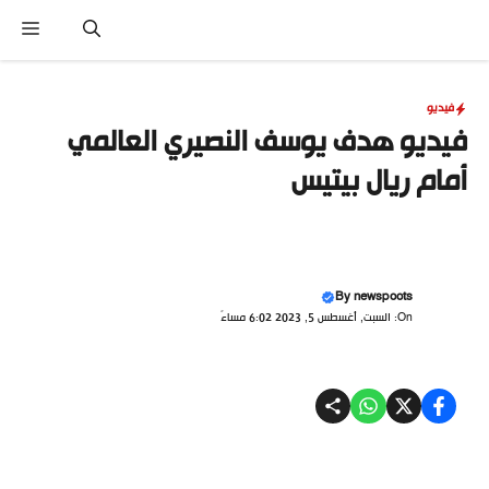
نتقل
القا
لى
لمحتوى
فيديو
فيديو هدف يوسف النصيري العالمي
أمام ريال بيتيس
By
newspoots
On: السبت, أغسطس 5, 2023 6:02 مساءً