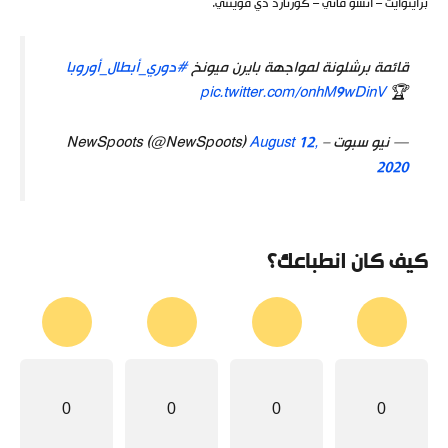
برايثوايت – أنسو فاتي – كورنارد دي فوينتي.
قائمة برشلونة لمواجهة بايرن ميونخ
#دوري_أبطال_أوروبا
pic.twitter.com/onhM9wDinV
🏆
— نيو سبوت – NewSpoots (@NewSpoots)
August 12,
2020
كيف كان انطباعك؟
0
0
0
0