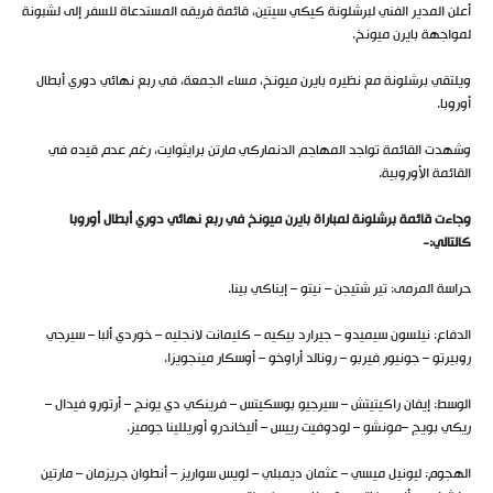
أعلن المدير الفني لبرشلونة كيكي سيتين، قائمة فريقه المستدعاة للسفر إلى لشبونة
لمواجهة بايرن ميونخ.
ويلتقي برشلونة مع نظيره بايرن ميونخ، مساء الجمعة، في ربع نهائي دوري أبطال
أوروبا.
وشهدت القائمة تواجد المهاجم الدنماركي مارتن برايثوايت، رغم عدم قيده في
القائمة الأوروبية.
وجاءت قائمة برشلونة لمباراة بايرن ميونخ في ربع نهائي دوري أبطال أوروبا
كالتالي:-
حراسة المرمى: تير شتيجن – نيتو – إيناكي بينا.
الدفاع: نيلسون سيميدو – جيرارد بيكيه – كليمانت لانجليه – خوردي ألبا – سيرجي
روبيرتو – جونيور فيربو – رونالد أراوخو – أوسكار مينجويزا.
الوسط: إيفان راكيتيتش – سيرجيو بوسكيتس – فرينكي دي يونج – أرتورو فيدال –
ريكي بويج –مونشو – لودوفيت رييس – أليخاندرو أوريللينا جوميز.
الهجوم: ليونيل ميسي – عثمان ديمبلي – لويس سواريز – أنطوان جريزمان – مارتين