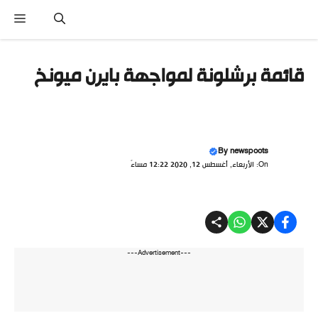
نتقل
القا
لى
لمحتوى
قائمة برشلونة لمواجهة بايرن ميونخ
By
newspoots
On: الأربعاء, أغسطس 12, 2020 12:22 مساءً
---Advertisement---