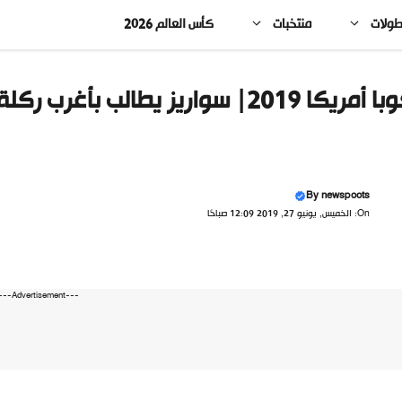
طولات
منتخبات
كأس العالم 2026
يكا 2019| سواريز يطالب بأغرب ركلة جزاء في التاريخ «فيديو»
By
newspoots
On: الخميس, يونيو 27, 2019 12:09 صباحًا
---Advertisement---