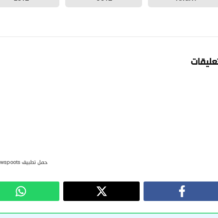
تعليقات
حمل تطبيق newspoots