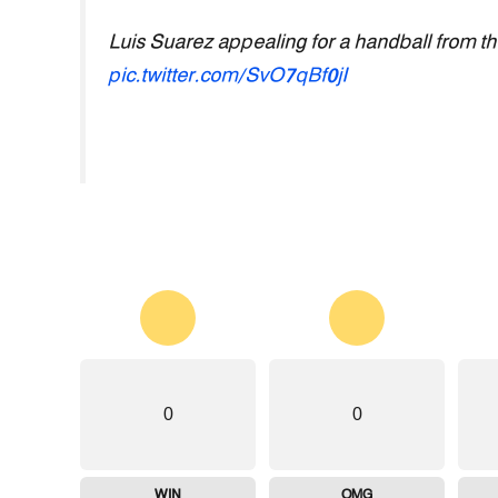
Luis Suarez appealing for a handball from t
pic.twitter.com/SvO7qBf0jI
0
0
WIN
OMG