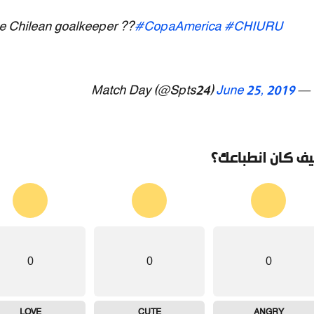
he Chilean goalkeeper ??
#CopaAmerica
#CHIURU
June 25, 2019
— Match Day (@Spts24)
ف كان انطباعك؟
0
0
0
LOVE
CUTE
ANGRY