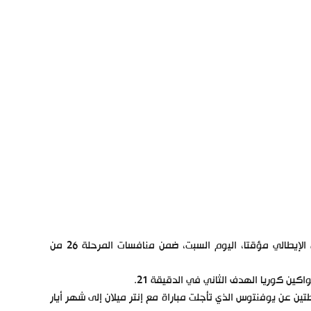
حقق فريق لاتسيو الفوز على ضيفه بولونيا 2 / صفر و ارتقى صدارة الدوري الإيطالي مؤقتا، اليوم السبت، ضمن منافسات المرحلة 26 من
رة ترتيب المسابقة، برصيد 62 نقطة، بفارق نقطتين عن يوفنتوس الذي تأجلت مباراة مع إنتر ميلان إلى شهر أيار