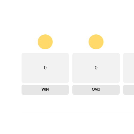
0
0
WIN
OMG