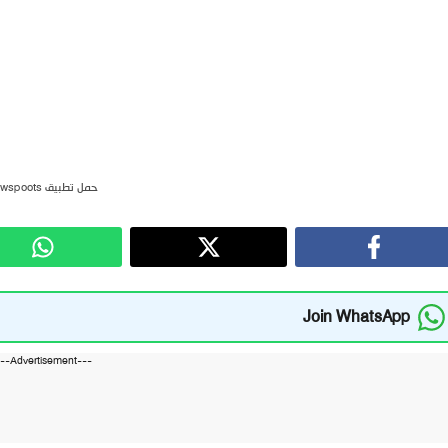
حمل تطبيق newspoots
Join WhatsApp
---Advertisement---