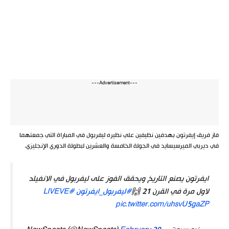
---Advertisement---
فاز فريق إيفرتون بهدفين نظيفين علي نظيره ليفربول في المباراة التي جمعتهما
في ديربي الميرسيسايد في الجولة الخامسة والعشرين لبطولة الدوري الإنجليزي.
ايفرتون يصنع التاريخ ويحقق الفوز على ليفربول في الانفيلد
لاول مرة في القرن 21 🙌
#ليفربول_ايفرتون
#LIVEVE
pic.twitter.com/uhsvU5gaZP