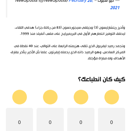
— نيو سبوت – NewSpoots (@NewSpoots)
February 20,
2021
وأحرز ريتشارليسون (3) وجيلفي سيجوردسون (83 من ركلة جزاء) هدفي اللقاء،
ليحقق التوفيز انتصارهم الأول في البريميرليج على ملعب آنفيلد منذ 1999.
وتجمد رصيد ليفربول الذي تلقى هزيمته الرابعة على التوالي، عند 40 نقطة في
المركز السادس، وهو الرصيد ذاته الذي يحمله إيفرتون، علما بأن الأخير يتأخر بفارق
الأهداف وله مباراة مؤجلة.
كيف كان انطباعك؟
0
0
0
0