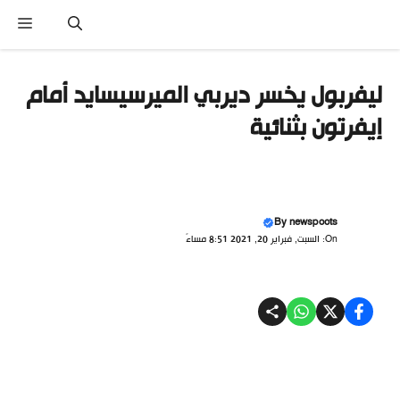
نتقل
القا
لى
لمحتوى
ليفربول يخسر ديربي الميرسيسايد أمام
إيفرتون بثنائية
By
newspoots
On: السبت, فبراير 20, 2021 8:51 مساءً