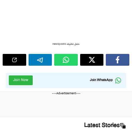
حمل تطبيق newspoots
Join Now
Join WhatsApp
---Advertisement---
Latest Stories