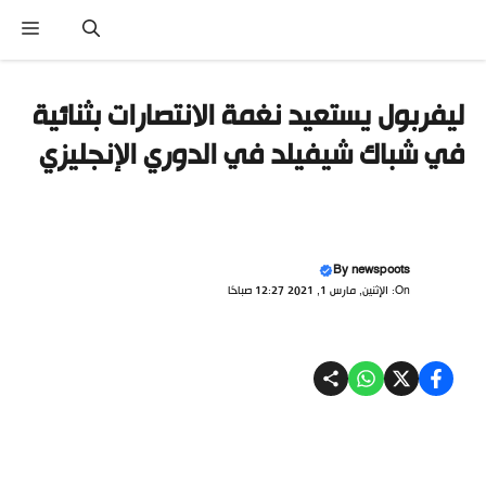
نتقل
القا
لى
لمحتوى
ليفربول يستعيد نغمة الانتصارات بثنائية
في شباك شيفيلد في الدوري الإنجليزي
By
newspoots
On: الإثنين, مارس 1, 2021 12:27 صباحًا