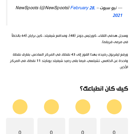
— نيو سبوت – NewSpoots (@NewSpoots)
February 28,
2021
وسجل هدفي اللقاء، كورتيس جونز (48)، ومدافع شيفيلد، كين برايان (64 بالخطأ
في مرمى فريقه).
ورفع ليفربول رصيده بهذا الفوز إلى 43 نقطة، في المركز السادس، بفارق نقطة
واحدة عن الخامس، تشيلسي، فيما بقي رصيد شيفيلد يونايتد 11 نقطة، في المركز
الأخير.
كيف كان انطباعك؟
0
0
0
0