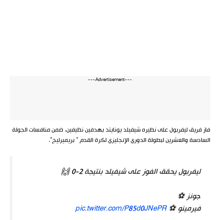
---Advertisement---
فاز فريق ليفربول على نظيره شيفيلد يونايتد بهدفين نظيفين، ضمن منافسات الجولة
السادسة والعشرين لبطولة الدوري الإنجليزي لكرة القدم ” بريميرليج”.
ليفربول يحقق الفوز على شيفيلد بنتيجة 2-0 🙌
جونز ⚽
فيرمينو ⚽
pic.twitter.com/P85d0JNePR