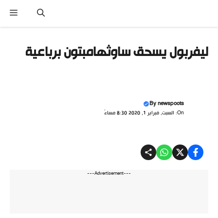
نتقل
القا
لى
لمحتوى
ليفربول يسحق ساوثهامبتون برباعية
By
newspoots
On: السبت, فبراير 1, 2020 8:30 مساءً
---Advertisement---