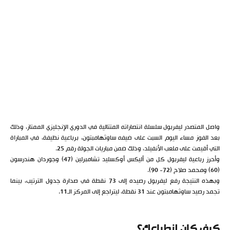
واصل المتصدر ليفربول سلسلة انتصاراته المتتالية في الدوري الإنجليزي الممتاز، وذلك
بعد الفوز مساء اليوم السبت على ضيفه ساوثهامبتون، برباعية نظيفة، في المباراة
التي أقيمت على ملعب الأنفيلد، وذلك ضمن مباريات الجولة رقم 25.
وأحرز رباعية ليفربول كل من أليكس أوكسليد تشامبرلين (47) وجوردان هندرسون
(60) ومحمد صلاح (72- 90).
وبهذه النتيجة رفع ليفربول رصيده إلى 73 نقطة في صدارة جدول الترتيب، بينما
تجمد رصيد ساوثهامبتون عند 31 نقطة، ليتراجع إلى المركز الـ11.
كيف كان انطباعك؟