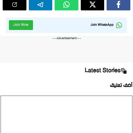
Join Now
Join WhatsApp
---Advertisement---
Latest Stories
ضف تعليق
ليق