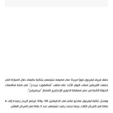
حقق فريق ليفربول فوزًا مريحًا على مضيفه تشيلسي بثنائية نظيفة، خلال المباراة التي
جمعت الفريقين مساء اليوم الأحد على ملعب “ستامفورد بريدج”، في قمة منافسات
الجولة الثانية من عمر مسابقة الدوري الإنجليزي الممتاز “بريميرليج”.
وسجل ثنائية ليفربول ساديو ماني في الدقيقتين 50، و54، ليرفع الريدز رصيده إلى 6
نقاط في المركز الثالث، بينما تجمد رصيد تشيلسي عند 3 نقاط في المركز العاشر.