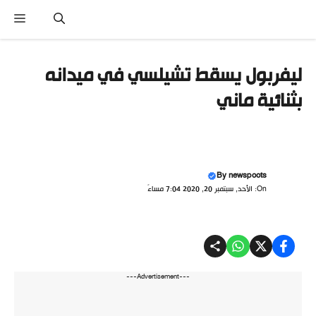
تقل
القائ
ى
محتوى
ليفربول يسقط تشيلسي في ميدانه
بثنائية ماني
By
newspoots
On: الأحد, سبتمبر 20, 2020 7:04 مساءً
---Advertisement---