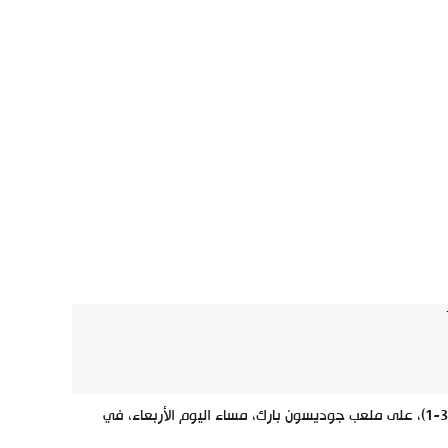
واصل مانشستر سيتي انتصاراته المتتالية، بالتغلب على مضيفه إيفرتون، بنتيجة (3-1)، على ملعب جوديسون بارك، مساء اليوم الأربعاء، في