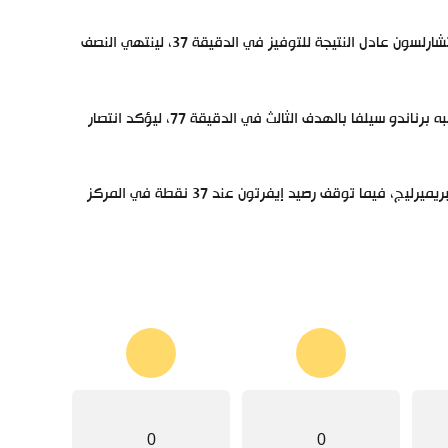
افتتح فيل فودين التسجيل لـ مانشستر سيتي في الدقيقة 32، لكن البرازيلي ريتشارلسون عادل النتيجة للتوفيز في الدقيقة 37، لينتهي النصف
وأحرز الجزائري رياض محرز الهدف الثاني لـ مانشستر سيتي في الدقيقة 63، أعقبه برناندو سيلفا بالهدف الثالث في الدقيقة 77، ليؤكد انتصار
وبتلك النتيجة، ارتفع رصيد مانشستر سيتي للنقطة 56 في صدارة جدول ترتيب البريميرليج، فيما توقف رصيد إيفرتون عند 37 نقطة في المركز
0
0