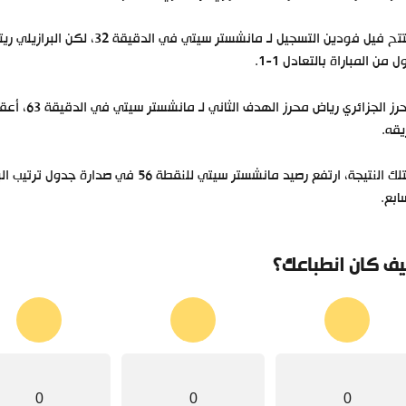
ول من المباراة بالتعادل 1-1.
قه.
ابع.
ف كان انطباعك؟
0
0
0