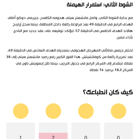
الشوط الثاني: استمرار الهيمنة
مع بداية الشوط الثاني، واصل مانشستر سيتي هجومه الكاسح. جيريمي دوكو أضاف
الهدف الرابع في الدقيقة 49 بعد مراوغة رائعة داخل المنطقة، بينما سجل إرلينج
هالاند الهدف الخامس في الدقيقة 57، ليؤكد توقيعه على عقد جديد مع النادي
بأداء مميز.
اختتم جيمس ماكأتي المهرجان الهجومي بتسجيله الهدف السادس في الدقيقة 69،
بعد تمريرة رائعة من كوفاتشيتش. هذا الفوز الكبير رفع رصيد مانشستر سيتي إلى 38
نقطة، ليتقدم إلى المركز الرابع في جدول الترتيب، بينما ظل إبسويتش تاون في
المركز الـ18 برصيد 16 نقطة.
كيف كان انطباعك؟
1
2
0
0