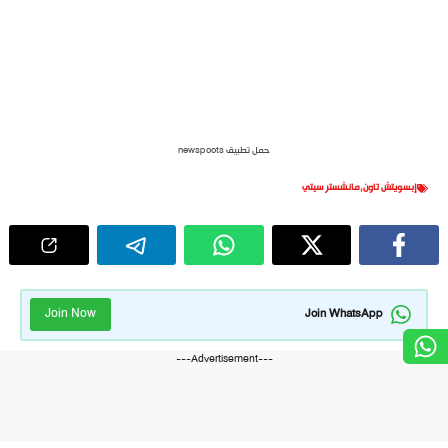
حمل تطبيق newspoots
إبسويتش تاون
,
مانشستر سيتي
Join Now
Join WhatsApp
---Advertisement---