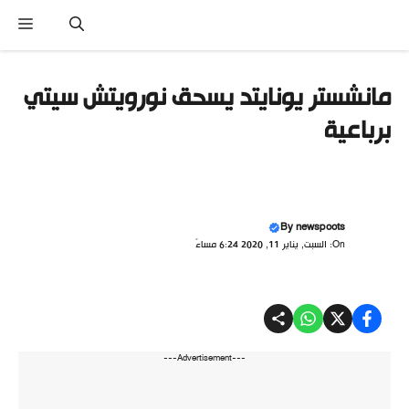
نتقل
القا
لى
لمحتوى
مانشستر يونايتد يسحق نورويتش سيتي
برباعية
By
newspoots
On: السبت, يناير 11, 2020 6:24 مساءً
---Advertisement---