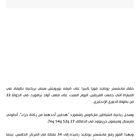
حقق مانشستر يونايتد فوزا كبيرا على ضيفه نورويتش سيتي برباعية نظيفة، في
المباراة التي جمعت الفريقين، اليوم السبت، على ملعب أولد ترافورد، في الجولة 22
من بطولة الدوري الإنجليزي.
وسجل رباعية الشياطين ماركوس راشفورد “هدفين أحدهما من ركلة جزاء”، أنطوني
مارسيال وميسون جرينوود في الدقائق 27 و52 و54 و76.
وبهذا الفوز رفع مانشستر يونايتد رصيده إلى 34 نقطة في المركز الخامس، بينما