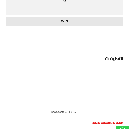
0
WIN
التعليقات
حمل تطبيق newspoots
إيفرتون
,
مانشستر يونايتد