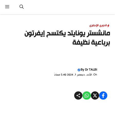
نتقل
القا
لى
لمحتوى
الدوري الإنجليزي
مانشستر يونايتد يكتسح إيفرتون
برباعية نظيفة
By
Dr TALBI
On: الأحد, ديسمبر 1, 2024 5:40 مساءً