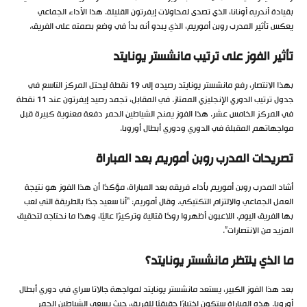
بقيادة أندريه أونانا، الذي تصدى لمحاولات إيفرتون القليلة. هذا الأداء الجماعي
يعكس تأثير المدرب روبن أموريم، الذي يبدو أنه بدأ في وضع بصمته على الفريق.
تأثير الفوز على ترتيب مانشستر يونايتد
بهذا الانتصار، رفع مانشستر يونايتد رصيده إلى 19 نقطة ليحتل المركز التاسع في
جدول ترتيب الدوري الإنجليزي الممتاز. في المقابل، تجمد رصيد إيفرتون عند 11 نقطة
في المركز الخامس عشر. هذا الفوز يمنح الشياطين الحمر دفعة معنوية كبيرة قبل
مواجهاتهم المقبلة في الدوري ودوري أبطال أوروبا.
تصريحات المدرب روبن أموريم بعد المباراة
أشاد المدرب روبن أموريم بأداء فريقه بعد المباراة، مؤكدًا أن هذا الفوز هو نتيجة
العمل الجماعي والالتزام التكتيكي. وقال أموريم: “أنا سعيد جدًا بالطريقة التي لعب
بها الفريق اليوم. اللاعبون أظهروا روحًا قتالية وتركيزًا عاليًا، وهذا ما نحتاجه لتحقيق
المزيد من الانتصارات”.
ما الذي ينتظر مانشستر يونايتد؟
بعد هذا الفوز الكبير، يستعد مانشستر يونايتد لمواجهة جالاتا سراي في دوري أبطال
أوروبا. هذه المباراة ستكون اختبارًا حقيقيًا للفريق، حيث يسعى الشياطين الحمر