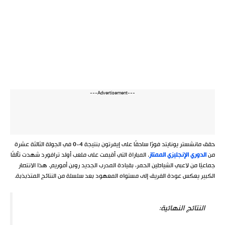
---Advertisement---
حقق مانشستر يونايتد فوزًا ساحقًا على إيفرتون بنتيجة 4-0 في الجولة الثالثة عشرة
من
الدوري الإنجليزي الممتاز
. المباراة التي أقيمت على ملعب أولد ترافورد شهدت تألقًا
جماعيًا من لاعبي الشياطين الحمر، بقيادة المدرب الجديد روبن أموريم. هذا الانتصار
الكبير يعكس عودة الفريق إلى مستواه المعهود بعد سلسلة من النتائج المتذبذبة.
النتائج النهائية: