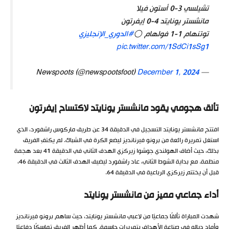
تشيلسي 3-0 أستون فيلا
مانشستر يونايتد 4-0 إيفرتون
توتنهام 1-1 فولهام ⚪
#الدوري_الإنجليزي
pic.twitter.com/1SdCi1sSg1
December 1, 2024
— Newspoots (@newspootsfoot)
تألق هجومي يقود مانشستر يونايتد لاكتساح إيفرتون
افتتح مانشستر يونايتد التسجيل في الدقيقة 34 عن طريق ماركوس راشفورد، الذي
استغل تمريرة رائعة من برونو فيرنانديز ليضع الكرة في الشباك. لم يكتفِ الفريق
بذلك، حيث أضاف الهولندي جوشوا زيركزي الهدف الثاني في الدقيقة 41 بعد هجمة
منظمة. مع بداية الشوط الثاني، عاد راشفورد ليضيف الهدف الثالث في الدقيقة 46،
قبل أن يختتم زيركزي الرباعية في الدقيقة 64.
أداء جماعي مميز من مانشستر يونايتد
شهدت المباراة تألقًا جماعيًا من لاعبي مانشستر يونايتد، حيث ساهم برونو فيرنانديز
وأماد ديالو في صناعة الأهداف بتمريرات حاسمة. كما أظهر الفريق تماسكًا دفاعيًا