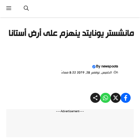
نتقل
القا
لى
لمحتوى
مانشستر يونايتد ينهزم على أرض أستانا
By
newspoots
On: الخميس, نوفمبر 28, 2019 8:22 مساءً
---Advertisement---