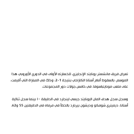
تعرض فريق مانشستر يونايتد الإنجليزي، للخسارته الأولى في الدوري الأوروبي هذا
الموسم، بالسقوط أمام أستانا الكازاخي بنتيجة 1-2، وذلك في المباراة التي أقيمت،
على ملعب مونايتباسوفا، في خامس جولات دور المجموعات.
وسجل سجل هدف المان اليونايتد جيسي لينجارد في الدقيقة ١٠ بينما سجل ثنائية
أستانا، ديميتري شومكو وديشون بيرنارد بالخطأ في مرماه في الدقيقتين 55 و62.