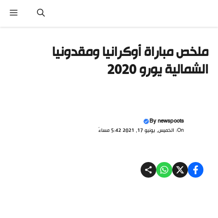
نتقل
القا
لى
لمحتوى
ملخص مباراة أوكرانيا ومقدونيا
الشمالية يورو 2020
By
newspoots
On: الخميس, يونيو 17, 2021 5:42 مساءً