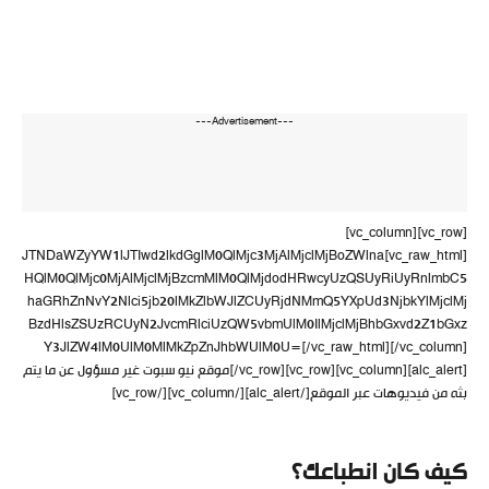
---Advertisement---
[vc_row][vc_column]
[vc_raw_html]JTNDaWZyYW1lJTIwd2lkdGglM0QlMjc3MjAlMjclMjBoZWlna
HQlM0QlMjc0MjAlMjclMjBzcmMlM0QlMjdodHRwcyUzQSUyRiUyRnlmbC5
haGRhZnNvY2Nlci5jb20lMkZlbWJlZCUyRjdNMmQ5YXpUd3NjbkYlMjclMj
BzdHlsZSUzRCUyN2JvcmRlciUzQW5vbmUlM0IlMjclMjBhbGxvd2Z1bGxz
Y3JlZW4lM0UlM0MlMkZpZnJhbWUlM0U=[/vc_raw_html][/vc_column]
[/vc_row][vc_row][vc_column][alc_alert]موقع نيو سبوت غير مسؤول عن ما يتم
بثه من فيديوهات عبر الموقع[/alc_alert][/vc_column][/vc_row]
كيف كان انطباعك؟