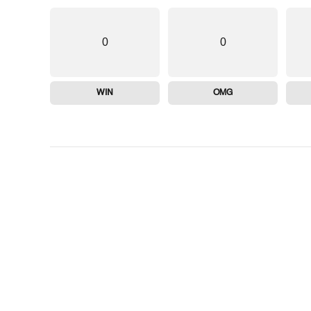
0
0
WIN
OMG