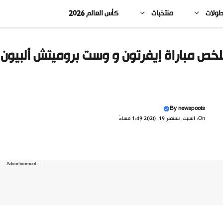
طولات
منتخبات
كأس العالم 2026
خص مباراة إيفرتون و وست بروميتش ألبيون
By
newspoots
On: السبت, سبتمبر 19, 2020 1:49 مساءً
---Advertisement---