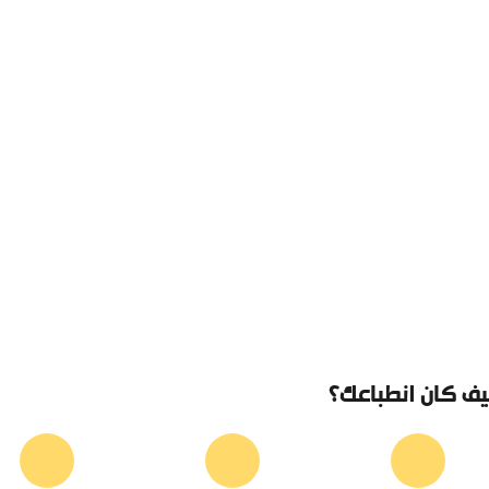
ف كان انطباعك؟