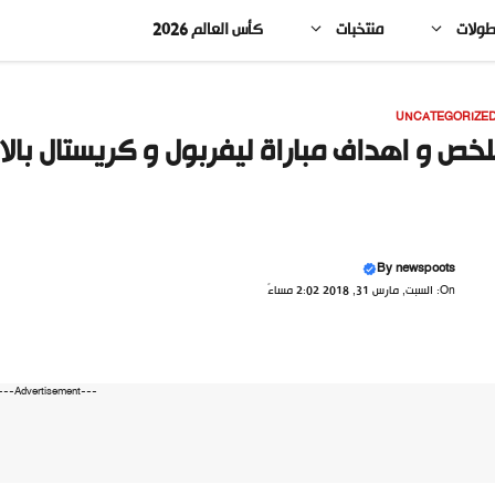
طولات
منتخبات
كأس العالم 2026
UNCATEGORIZE
خص و اهداف مباراة ليفربول و كريستال بالاس 2-1 الدوري الإنج
By
newspoots
On: السبت, مارس 31, 2018 2:02 مساءً
---Advertisement---