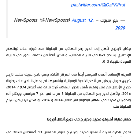
pic.twitter.com/QjCzPKPrut
— نيو سبوت – NewSpoots (@NewSpoots)
August 12,
2020
وكان لايبزيج تأهل إلى الدور ربع النهائي من البطولة بعد فوزه على توتنهام
الإنجليزي بنتيجة 1-0 في مباراة الذهاب، وتمكن أيضاً من تحقيق الفوز في مباراة
العودة بنتيجة 3-0.
الفريق الإسباني أنهى الموسم أيضاً في المركز الثالث، وهو نادي عريق صاحب تاريخ
كروي طويل ويعتبر من أنجح الأندية الإسبانية وأشهرها، لم يحصل النادي على بطولة
دوري الأبطال من قبل ولكنه تأهل للدور النهائي ثلاث مرات في أعوام 1974، 2014،
2016، وتأهل لدور ربع النهائي من البطولة 5 مرات في آخر 7 مواسم، ويذكر أنه
واجه ريال مدريد في نهائي البطولة في عامي 2014 و 2016، وتمكن الريال من انتزاع
البطولة منه.
حكم مباراة أتلتيكو مدريد ولايبزج في دوري أبطال أوروبا
يقوم بإدارة مباراة أتلتيكو مدريد ولايبزج اليوم الخميس 13 أغسطس 2020 في