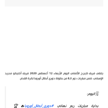
يلتقي فريق لايبزج الألماني اليوم الأربعاء 12 أغسطس 2020 فريق أتلتيكو مدريد
الإسباني، ضمن مباريات دور الـ8 من بطولة دوري أبطال أوروبا لكرة القدم.
🗓️اليوم:
بداية مباريات ربع نهائي
#دوري_أبطال_أوروبا
🔥🏆