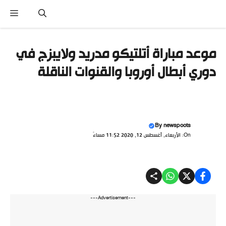
تقل
القائ
ى
محتوى
موعد مباراة أتلتيكو مدريد ولايبزج في
دوري أبطال أوروبا والقنوات الناقلة
By
newspoots
On: الأربعاء, أغسطس 12, 2020 11:52 مساءً
---Advertisement---